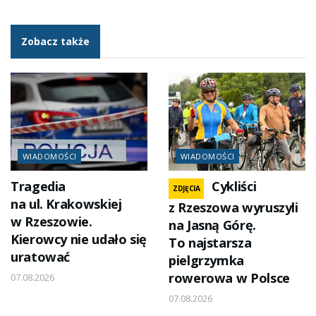
Zobacz także
WIADOMOŚCI
WIADOMOŚCI
Tragedia
Cykliści
ZDJĘCIA
na ul. Krakowskiej
z Rzeszowa wyruszyli
w Rzeszowie.
na Jasną Górę.
Kierowcy nie udało się
To najstarsza
uratować
pielgrzymka
rowerowa w Polsce
07.08.2026
07.08.2026