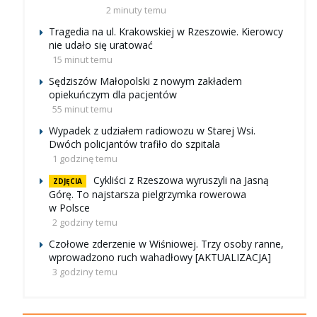
2 minuty temu
Tragedia na ul. Krakowskiej w Rzeszowie. Kierowcy
nie udało się uratować
15 minut temu
Sędziszów Małopolski z nowym zakładem
opiekuńczym dla pacjentów
55 minut temu
Wypadek z udziałem radiowozu w Starej Wsi.
Dwóch policjantów trafiło do szpitala
1 godzinę temu
Cykliści z Rzeszowa wyruszyli na Jasną
ZDJĘCIA
Górę. To najstarsza pielgrzymka rowerowa
w Polsce
2 godziny temu
Czołowe zderzenie w Wiśniowej. Trzy osoby ranne,
wprowadzono ruch wahadłowy [AKTUALIZACJA]
3 godziny temu