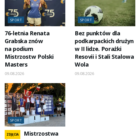
SPORT
SPORT
76-letnia Renata
Bez punktów dla
Grabska znów
podkarpackich drużyn
na podium
w II lidze. Porażki
Mistrzostw Polski
Resovii i Stali Stalowa
Masters
Wola
09.08.2026
09.08.2026
SPORT
Mistrzostwa
ZDJĘCIA