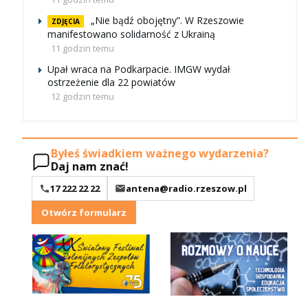
„Nie bądź obojętny”. W Rzeszowie
ZDJĘCIA
manifestowano solidarność z Ukrainą
11 godzin temu
Upał wraca na Podkarpacie. IMGW wydał
ostrzeżenie dla 22 powiatów
12 godzin temu
Byłeś świadkiem ważnego wydarzenia?
Daj nam znać!
17 222 22 22
antena@radio.rzeszow.pl
Otwórz formularz