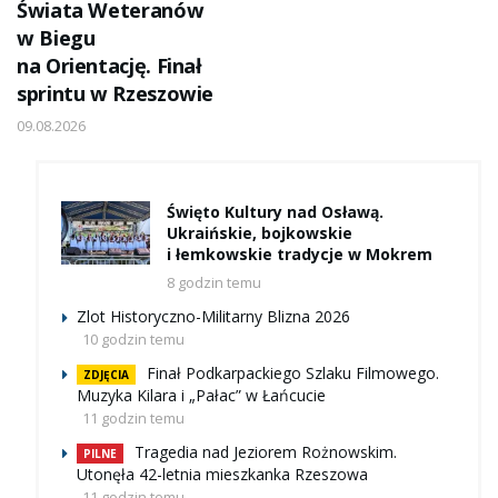
Świata Weteranów
w Biegu
na Orientację. Finał
sprintu w Rzeszowie
09.08.2026
Święto Kultury nad Osławą.
Ukraińskie, bojkowskie
i łemkowskie tradycje w Mokrem
8 godzin temu
Zlot Historyczno-Militarny Blizna 2026
10 godzin temu
Finał Podkarpackiego Szlaku Filmowego.
ZDJĘCIA
Muzyka Kilara i „Pałac” w Łańcucie
11 godzin temu
Tragedia nad Jeziorem Rożnowskim.
PILNE
Utonęła 42-letnia mieszkanka Rzeszowa
11 godzin temu