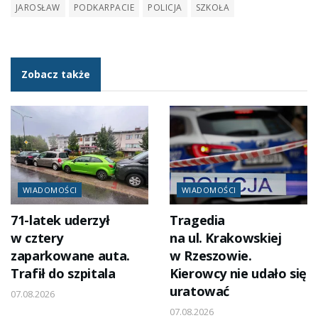
JAROSŁAW
PODKARPACIE
POLICJA
SZKOŁA
Zobacz także
WIADOMOŚCI
WIADOMOŚCI
71-latek uderzył
Tragedia
w cztery
na ul. Krakowskiej
zaparkowane auta.
w Rzeszowie.
Trafił do szpitala
Kierowcy nie udało się
uratować
07.08.2026
07.08.2026