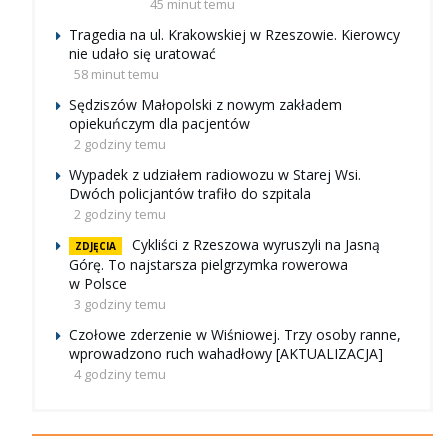
45 minut temu
Tragedia na ul. Krakowskiej w Rzeszowie. Kierowcy
nie udało się uratować
58 minut temu
Sędziszów Małopolski z nowym zakładem
opiekuńczym dla pacjentów
2 godziny temu
Wypadek z udziałem radiowozu w Starej Wsi.
Dwóch policjantów trafiło do szpitala
2 godziny temu
Cykliści z Rzeszowa wyruszyli na Jasną
ZDJĘCIA
Górę. To najstarsza pielgrzymka rowerowa
w Polsce
3 godziny temu
Czołowe zderzenie w Wiśniowej. Trzy osoby ranne,
wprowadzono ruch wahadłowy [AKTUALIZACJA]
4 godziny temu