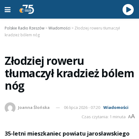
Polskie Radio Rzeszów
>
Wiadomości
>
Złodziej roweru tłumaczył
kradzież bólem nóg
Złodziej roweru
tłumaczył kradzież bólem
nóg
Joanna Ślońska
06 lipca 2026 - 07:20
Wiadomości
A
Czas czytania: 1 minuta
A
35-letni mieszkaniec powiatu jarosławskiego