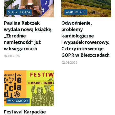
ŚLADY PEGAZA
WIADOMOŚCI
Paulina Rabczak
Odwodnienie,
wydała nową książkę.
problemy
„Zbrodnie
kardiologiczne
namiętności” już
i wypadek rowerowy.
w księgarniach
Cztery interwencje
GOPR w Bieszczadach
04.08.2026
02.08.2026
WIADOMOŚCI
Festiwal Karpackie