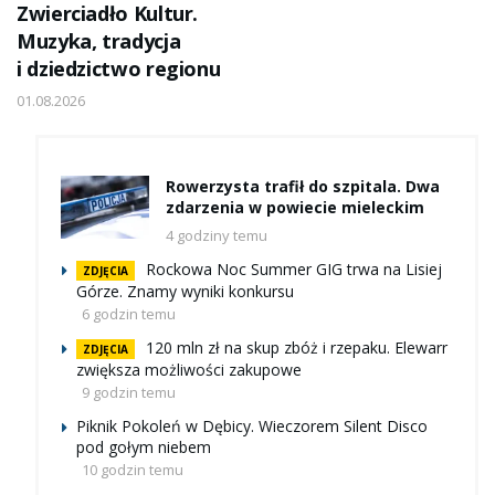
Zwierciadło Kultur.
Muzyka, tradycja
i dziedzictwo regionu
01.08.2026
Rowerzysta trafił do szpitala. Dwa
zdarzenia w powiecie mieleckim
4 godziny temu
Rockowa Noc Summer GIG trwa na Lisiej
ZDJĘCIA
Górze. Znamy wyniki konkursu
6 godzin temu
120 mln zł na skup zbóż i rzepaku. Elewarr
ZDJĘCIA
zwiększa możliwości zakupowe
9 godzin temu
Piknik Pokoleń w Dębicy. Wieczorem Silent Disco
pod gołym niebem
10 godzin temu