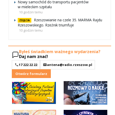
Nowy samochód do transportu pacjentów
w mieleckim szpitalu
10 godzin temu
Rzeszowianie na czele 35. MARMA Rajdu
ZDJĘCIA
Rzeszowskiego. Rzeźnik triumfuje
10 godzin temu
Byłeś świadkiem ważnego wydarzenia?
Daj nam znać!
17 222 22 22
antena@radio.rzeszow.pl
Otwórz formularz