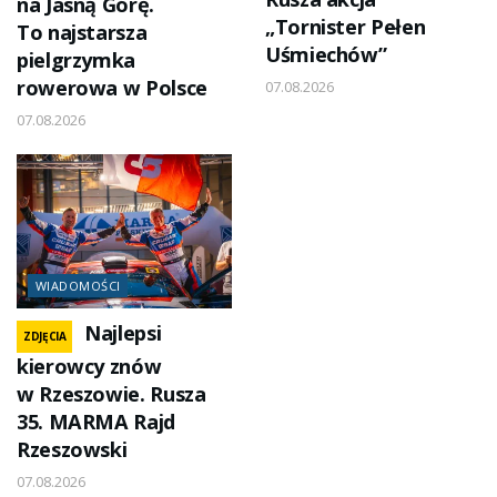
na Jasną Górę.
„Tornister Pełen
To najstarsza
Uśmiechów”
pielgrzymka
rowerowa w Polsce
07.08.2026
07.08.2026
WIADOMOŚCI
Najlepsi
ZDJĘCIA
kierowcy znów
w Rzeszowie. Rusza
35. MARMA Rajd
Rzeszowski
07.08.2026