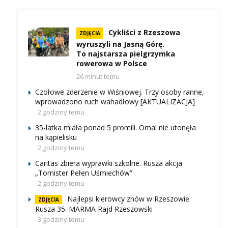
Cykliści z Rzeszowa
ZDJĘCIA
wyruszyli na Jasną Górę.
To najstarsza pielgrzymka
rowerowa w Polsce
26 minut temu
Czołowe zderzenie w Wiśniowej. Trzy osoby ranne,
wprowadzono ruch wahadłowy [AKTUALIZACJA]
2 godziny temu
35-latka miała ponad 5 promili. Omal nie utonęła
na kąpielisku
2 godziny temu
Caritas zbiera wyprawki szkolne. Rusza akcja
„Tornister Pełen Uśmiechów”
2 godziny temu
Najlepsi kierowcy znów w Rzeszowie.
ZDJĘCIA
Rusza 35. MARMA Rajd Rzeszowski
3 godziny temu