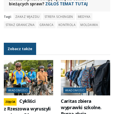
bieżących spraw?
ZGŁOŚ TEMAT TUTAJ
Tagi:
ZAKAZ WJAZDU
STREFA SCHENGEN
MEDYKA
STRAŻ GRANICZNA
GRANICA
KONTROLA
MOLDAWIA
Zobacz także
WIADOMOŚCI
WIADOMOŚCI
Cykliści
Caritas zbiera
ZDJĘCIA
wyprawki szkolne.
z Rzeszowa wyruszyli
Rusza akcja