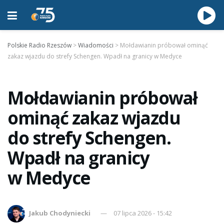
Polskie Radio Rzeszów
>
Wiadomości
>
Mołdawianin próbował ominąć
zakaz wjazdu do strefy Schengen. Wpadł na granicy w Medyce
Mołdawianin próbował
ominąć zakaz wjazdu
do strefy Schengen.
Wpadł na granicy
w Medyce
Jakub Chodyniecki
07 lipca 2026 - 15:42