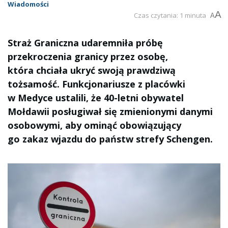
Wiadomości
A
Czas czytania: 1 minuta
A
Straż Graniczna udaremniła próbę
przekroczenia granicy przez osobę,
która chciała ukryć swoją prawdziwą
tożsamość. Funkcjonariusze z placówki
w Medyce ustalili, że 40-letni obywatel
Mołdawii posługiwał się zmienionymi danymi
osobowymi, aby ominąć obowiązujący
go zakaz wjazdu do państw strefy Schengen.