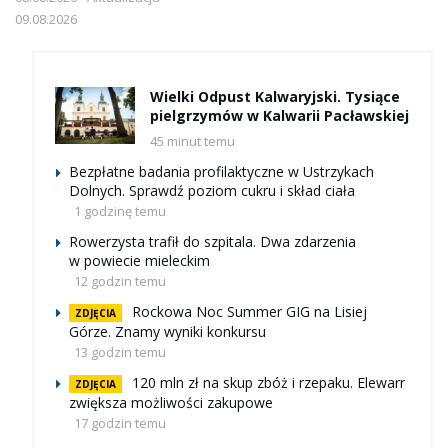
09.08.2026
Wielki Odpust Kalwaryjski. Tysiące
pielgrzymów w Kalwarii Pacławskiej
45 minut temu
Bezpłatne badania profilaktyczne w Ustrzykach
Dolnych. Sprawdź poziom cukru i skład ciała
1 godzinę temu
Rowerzysta trafił do szpitala. Dwa zdarzenia
w powiecie mieleckim
12 godzin temu
Rockowa Noc Summer GIG na Lisiej
ZDJĘCIA
Górze. Znamy wyniki konkursu
13 godzin temu
120 mln zł na skup zbóż i rzepaku. Elewarr
ZDJĘCIA
zwiększa możliwości zakupowe
17 godzin temu