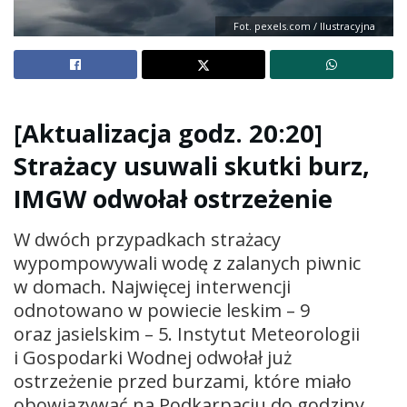
Fot. pexels.com / Ilustracyjna
[Aktualizacja godz. 20:20]
Strażacy usuwali skutki burz,
IMGW odwołał ostrzeżenie
W dwóch przypadkach strażacy
wypompowywali wodę z zalanych piwnic
w domach. Najwięcej interwencji
odnotowano w powiecie leskim – 9
oraz jasielskim – 5. Instytut Meteorologii
i Gospodarki Wodnej odwołał już
ostrzeżenie przed burzami, które miało
obowiązywać na Podkarpaciu do godziny