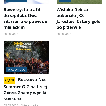
Rowerzysta trafił
Wisłoka Dębica
do szpitala. Dwa
pokonała JKS
zdarzenia w powiecie
Jarosław. Cztery gole
mieleckim
po przerwie
08.08.2026
08.08.2026
WIADOMOŚCI
Rockowa Noc
ZDJĘCIA
Summer GIG na Lisiej
Górze. Znamy wyniki
konkursu
08.08.2026 - Aktualizacja