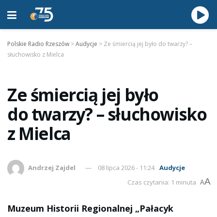
Polskie Radio Rzeszów
>
Audycje
>
Ze śmiercią jej było do twarzy? –
słuchowisko z Mielca
Ze śmiercią jej było
do twarzy? – słuchowisko
z Mielca
Andrzej Zajdel
08 lipca 2026 - 11:24
Audycje
A
Czas czytania: 1 minuta
A
Muzeum Historii Regionalnej „Pałacyk