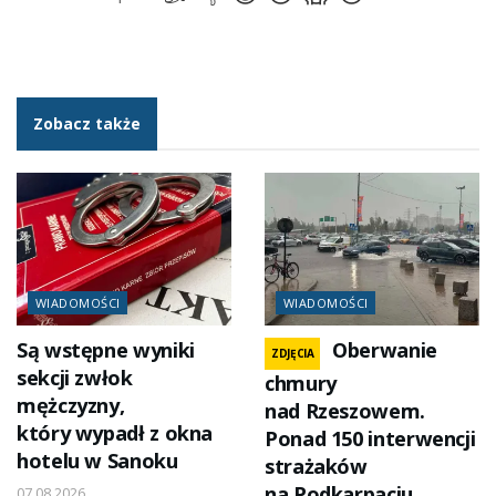
Zobacz także
WIADOMOŚCI
WIADOMOŚCI
Są wstępne wyniki
Oberwanie
ZDJĘCIA
sekcji zwłok
chmury
mężczyzny,
nad Rzeszowem.
który wypadł z okna
Ponad 150 interwencji
hotelu w Sanoku
strażaków
na Podkarpaciu
07.08.2026