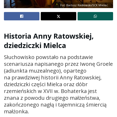
Fot. Bartosz Radłowski/SCK Mielec
Historia Anny Ratowskiej,
dziedziczki Mielca
Słuchowisko powstało na podstawie
scenariusza napisanego przez Iwonę Groele
(adiunkta muzealnego), opartego
na prawdziwej historii Anny Ratowskiej,
dziedziczki części Mielca oraz dóbr
rzemieńskich w XVII w. Bohaterka jest
znana z powodu drugiego małżeństwa,
zakończonego nagłą i tajemniczą śmiercią
małżonka.