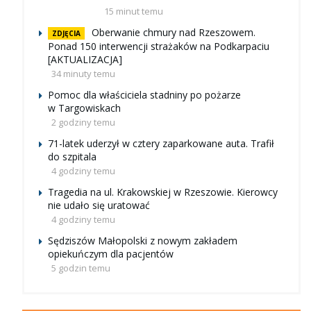
15 minut temu
Oberwanie chmury nad Rzeszowem.
ZDJĘCIA
Ponad 150 interwencji strażaków na Podkarpaciu
[AKTUALIZACJA]
34 minuty temu
Pomoc dla właściciela stadniny po pożarze
w Targowiskach
2 godziny temu
71-latek uderzył w cztery zaparkowane auta. Trafił
do szpitala
4 godziny temu
Tragedia na ul. Krakowskiej w Rzeszowie. Kierowcy
nie udało się uratować
4 godziny temu
Sędziszów Małopolski z nowym zakładem
opiekuńczym dla pacjentów
5 godzin temu