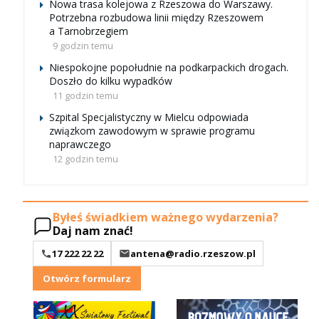
Nowa trasa kolejowa z Rzeszowa do Warszawy.
Potrzebna rozbudowa linii między Rzeszowem
a Tarnobrzegiem
9 godzin temu
Niespokojne popołudnie na podkarpackich drogach.
Doszło do kilku wypadków
11 godzin temu
Szpital Specjalistyczny w Mielcu odpowiada
związkom zawodowym w sprawie programu
naprawczego
12 godzin temu
Byłeś świadkiem ważnego wydarzenia?
Daj nam znać!
17 222 22 22
antena@radio.rzeszow.pl
Otwórz formularz