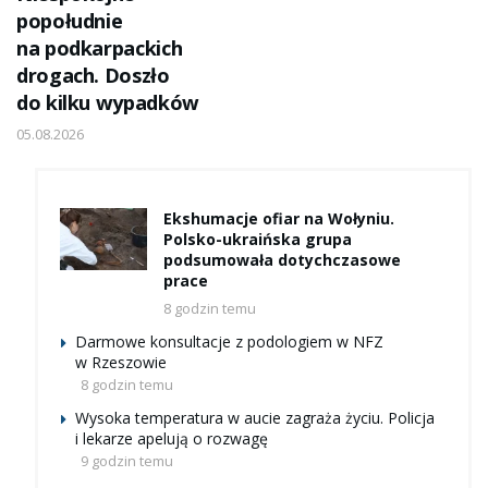
popołudnie
na podkarpackich
drogach. Doszło
do kilku wypadków
05.08.2026
Ekshumacje ofiar na Wołyniu.
Polsko-ukraińska grupa
podsumowała dotychczasowe
prace
8 godzin temu
Darmowe konsultacje z podologiem w NFZ
w Rzeszowie
8 godzin temu
Wysoka temperatura w aucie zagraża życiu. Policja
i lekarze apelują o rozwagę
9 godzin temu