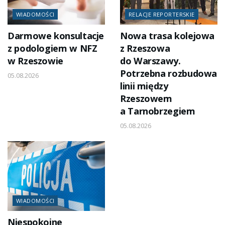
WIADOMOŚCI
RELACJE REPORTERSKIE
Darmowe konsultacje
Nowa trasa kolejowa
z podologiem w NFZ
z Rzeszowa
w Rzeszowie
do Warszawy.
Potrzebna rozbudowa
05.08.2026
linii między
Rzeszowem
a Tarnobrzegiem
05.08.2026
WIADOMOŚCI
Niespokojne