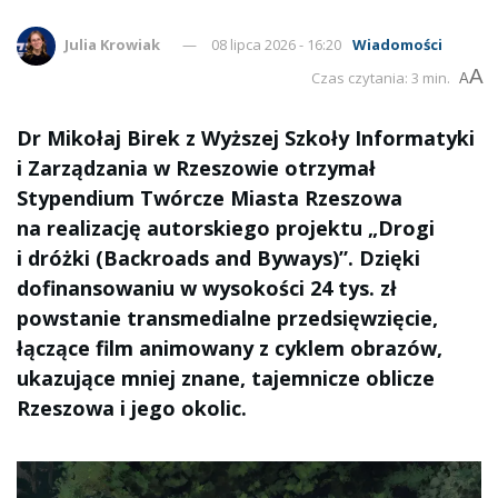
Julia Krowiak
08 lipca 2026 - 16:20
Wiadomości
A
Czas czytania: 3 min.
A
Dr Mikołaj Birek z Wyższej Szkoły Informatyki
i Zarządzania w Rzeszowie otrzymał
Stypendium Twórcze Miasta Rzeszowa
na realizację autorskiego projektu „Drogi
i dróżki (Backroads and Byways)”. Dzięki
dofinansowaniu w wysokości 24 tys. zł
powstanie transmedialne przedsięwzięcie,
łączące film animowany z cyklem obrazów,
ukazujące mniej znane, tajemnicze oblicze
Rzeszowa i jego okolic.