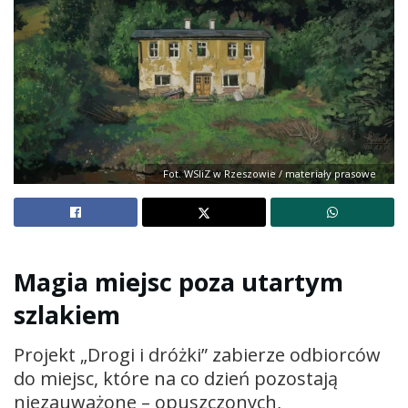
Fot. WSIiZ w Rzeszowie / materiały prasowe
Magia miejsc poza utartym
szlakiem
Projekt „Drogi i dróżki” zabierze odbiorców
do miejsc, które na co dzień pozostają
niezauważone – opuszczonych,