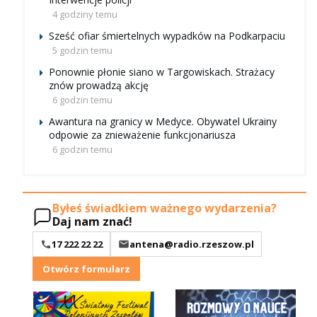
4 godziny temu
Sześć ofiar śmiertelnych wypadków na Podkarpaciu
5 godzin temu
Ponownie płonie siano w Targowiskach. Strażacy
znów prowadzą akcję
6 godzin temu
Awantura na granicy w Medyce. Obywatel Ukrainy
odpowie za znieważenie funkcjonariusza
6 godzin temu
Byłeś świadkiem ważnego wydarzenia?
Daj nam znać!
17 222 22 22
antena@radio.rzeszow.pl
Otwórz formularz