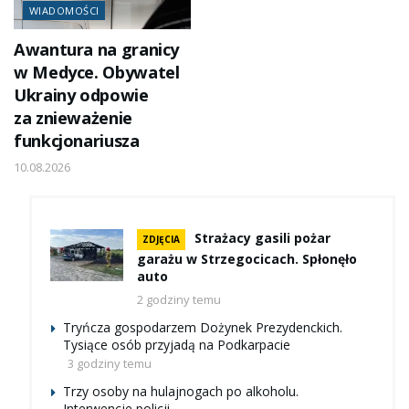
WIADOMOŚCI
Awantura na granicy
w Medyce. Obywatel
Ukrainy odpowie
za znieważenie
funkcjonariusza
10.08.2026
Strażacy gasili pożar
ZDJĘCIA
garażu w Strzegocicach. Spłonęło
auto
2 godziny temu
Tryńcza gospodarzem Dożynek Prezydenckich.
Tysiące osób przyjadą na Podkarpacie
3 godziny temu
Trzy osoby na hulajnogach po alkoholu.
Interwencje policji