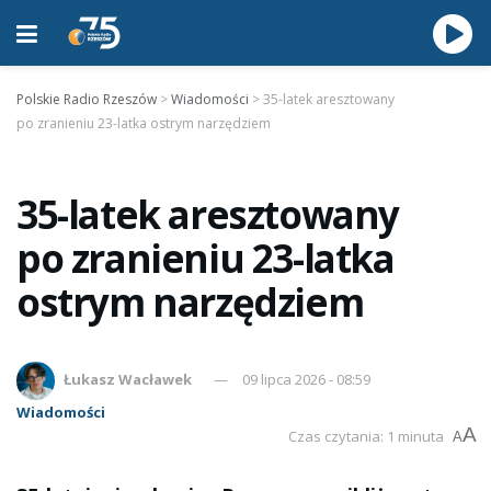
Polskie Radio Rzeszów
>
Wiadomości
>
35-latek aresztowany
po zranieniu 23-latka ostrym narzędziem
35-latek aresztowany
po zranieniu 23-latka
ostrym narzędziem
Łukasz Wacławek
09 lipca 2026 - 08:59
Wiadomości
A
Czas czytania: 1 minuta
A