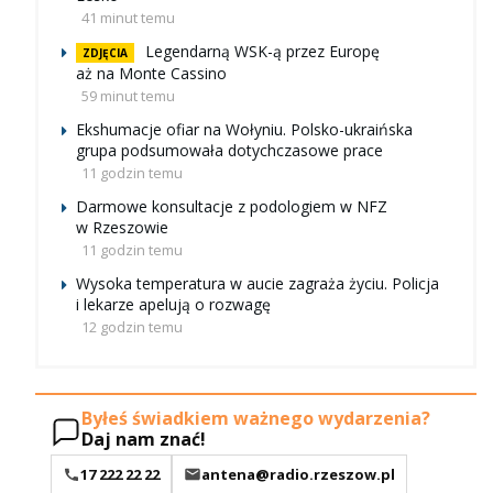
41 minut temu
Legendarną WSK-ą przez Europę
ZDJĘCIA
aż na Monte Cassino
59 minut temu
Ekshumacje ofiar na Wołyniu. Polsko-ukraińska
grupa podsumowała dotychczasowe prace
11 godzin temu
Darmowe konsultacje z podologiem w NFZ
w Rzeszowie
11 godzin temu
Wysoka temperatura w aucie zagraża życiu. Policja
i lekarze apelują o rozwagę
12 godzin temu
Byłeś świadkiem ważnego wydarzenia?
Daj nam znać!
17 222 22 22
antena@radio.rzeszow.pl