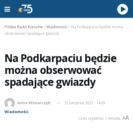
Polskie Radio Rzeszów
>
Wiadomości
>
Na Podkarpaciu będzie można
obserwować spadające gwiazdy
Na Podkarpaciu będzie
można obserwować
spadające gwiazdy
Anna Winiarczyk
12 sierpnia 2023 - 14:05
Wiadomości
A
Czas czytania: 1 minuta
A