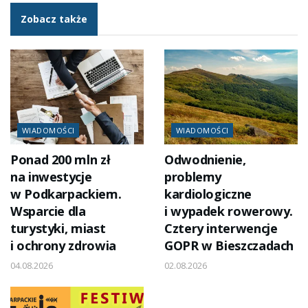
Zobacz także
WIADOMOŚCI
WIADOMOŚCI
Ponad 200 mln zł
Odwodnienie,
na inwestycje
problemy
w Podkarpackiem.
kardiologiczne
Wsparcie dla
i wypadek rowerowy.
turystyki, miast
Cztery interwencje
i ochrony zdrowia
GOPR w Bieszczadach
04.08.2026
02.08.2026