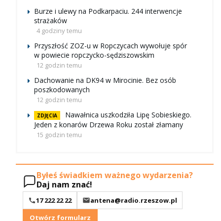
Burze i ulewy na Podkarpaciu. 244 interwencje
strażaków
4 godziny temu
Przyszłość ZOZ-u w Ropczycach wywołuje spór
w powiecie ropczycko-sędziszowskim
12 godzin temu
Dachowanie na DK94 w Mirocinie. Bez osób
poszkodowanych
12 godzin temu
Nawałnica uszkodziła Lipę Sobieskiego.
ZDJĘCIA
Jeden z konarów Drzewa Roku został złamany
15 godzin temu
Byłeś świadkiem ważnego wydarzenia?
Daj nam znać!
17 222 22 22
antena@radio.rzeszow.pl
Otwórz formularz