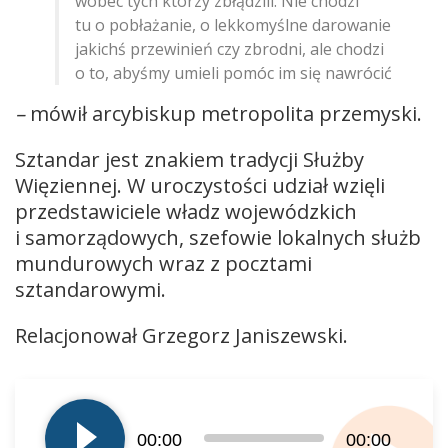
wobec tych którzy zbłądzili. Nie chodzi
tu o pobłażanie, o lekkomyślne darowanie
jakichś przewinień czy zbrodni, ale chodzi
o to, abyśmy umieli pomóc im się nawrócić
–
mówił arcybiskup metropolita przemyski.
Sztandar jest znakiem tradycji Służby
Więziennej. W uroczystości udział wzięli
przedstawiciele władz wojewódzkich
i samorządowych, szefowie lokalnych służb
mundurowych wraz z pocztami
sztandarowymi.
Relacjonował Grzegorz Janiszewski.
Odtwarzacz
plików
dźwiękowych
00:00
00:00