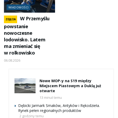
WIADOMOŚCI
W Przemyślu
ZDJĘCIA
powstanie
nowoczesne
lodowisko. Latem
ma zmieniać się
w rolkowisko
06.08.2026
Nowe MOP-y na S19 między
Miejscem Piastowym a Duklą już
otwarte
13 minut temu
Dębicki Jarmark Smaków, Antyków i Rękodzieła.
Rynek pełen regionalnych produktów
2 godziny temu