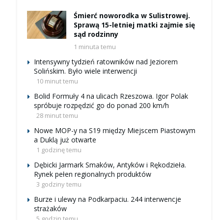
Śmierć noworodka w Sulistrowej.
Sprawą 15-letniej matki zajmie się
sąd rodzinny
1 minuta temu
Intensywny tydzień ratowników nad Jeziorem
Solińskim. Było wiele interwencji
10 minut temu
Bolid Formuły 4 na ulicach Rzeszowa. Igor Polak
spróbuje rozpędzić go do ponad 200 km/h
28 minut temu
Nowe MOP-y na S19 między Miejscem Piastowym
a Duklą już otwarte
1 godzinę temu
Dębicki Jarmark Smaków, Antyków i Rękodzieła.
Rynek pełen regionalnych produktów
3 godziny temu
Burze i ulewy na Podkarpaciu. 244 interwencje
strażaków
5 godzin temu