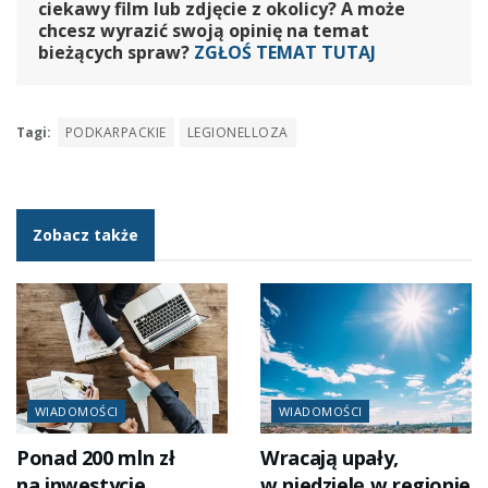
ciekawy film lub zdjęcie z okolicy? A może
chcesz wyrazić swoją opinię na temat
bieżących spraw?
ZGŁOŚ TEMAT TUTAJ
Tagi:
PODKARPACKIE
LEGIONELLOZA
Zobacz także
WIADOMOŚCI
WIADOMOŚCI
Ponad 200 mln zł
Wracają upały,
na inwestycje
w niedzielę w regionie