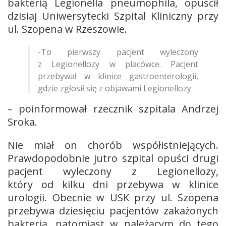
bakterią Legionella pneumophila, opuścił
dzisiaj Uniwersytecki Szpital Kliniczny przy
ul. Szopena w Rzeszowie.
-To pierwszy pacjent wyleczony
z Legionellozy w placówce. Pacjent
przebywał w klinice gastroenterologii,
gdzie zgłosił się z objawami Legionellozy
– poinformował rzecznik szpitala Andrzej
Sroka.
Nie miał on chorób współistniejących.
Prawdopodobnie jutro szpital opuści drugi
pacjent wyleczony z Legionellozy,
który od kilku dni przebywa w klinice
urologii. Obecnie w USK przy ul. Szopena
przebywa dziesięciu pacjentów zakażonych
bakterią, natomiast w należącym do tego