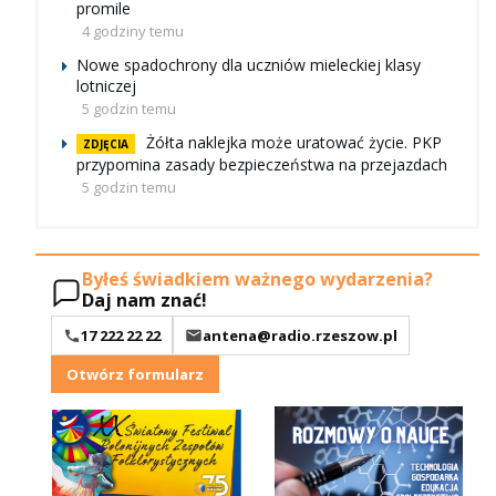
promile
4 godziny temu
Nowe spadochrony dla uczniów mieleckiej klasy
lotniczej
5 godzin temu
Żółta naklejka może uratować życie. PKP
ZDJĘCIA
przypomina zasady bezpieczeństwa na przejazdach
5 godzin temu
Byłeś świadkiem ważnego wydarzenia?
Daj nam znać!
17 222 22 22
antena@radio.rzeszow.pl
Otwórz formularz