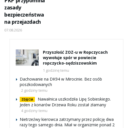
PKP przypomina
zasady
bezpieczeństwa
na przejazdach
07.08.2026
Przyszłość ZOZ-u w Ropczycach
wywołuje spór w powiecie
ropczycko-sędziszowskim
1 godzinę temu
Dachowanie na DK94 w Mirocinie. Bez osób
poszkodowanych
2 godziny temu
Nawałnica uszkodziła Lipę Sobieskiego.
ZDJĘCIA
Jeden z konarów Drzewa Roku został złamany
4 godziny temu
Nietrzeźwy kierowca zatrzymany przez policję dwa
razy tego samego dnia. Miał w organizmie ponad 2