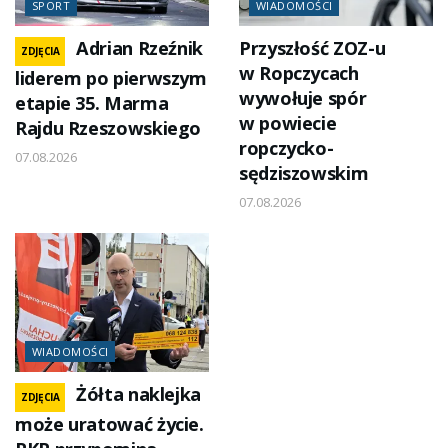
SPORT
WIADOMOŚCI
Adrian Rzeźnik
Przyszłość ZOZ-u
ZDJĘCIA
w Ropczycach
liderem po pierwszym
wywołuje spór
etapie 35. Marma
w powiecie
Rajdu Rzeszowskiego
ropczycko-
07.08.2026
sędziszowskim
07.08.2026
WIADOMOŚCI
Żółta naklejka
ZDJĘCIA
może uratować życie.