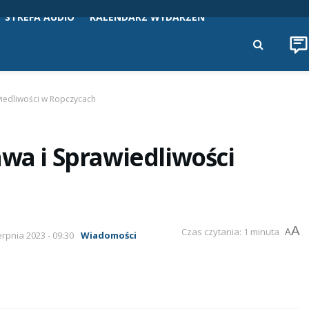
STREFA AUDIO
KALENDARZ WYDARZEŃ
wiedliwości w Ropczycach
awa i Sprawiedliwości
A
Czas czytania: 1 minuta
A
erpnia 2023 - 09:30
Wiadomości