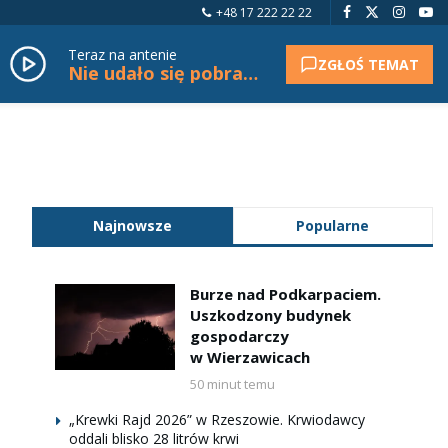
+48 17 222 22 22
Teraz na antenie
ZGŁOŚ TEMAT
Nie udało się pobrać tytułu.
Najnowsze
Popularne
Burze nad Podkarpaciem.
Uszkodzony budynek
gospodarczy
w Wierzawicach
50 minut temu
„Krewki Rajd 2026” w Rzeszowie. Krwiodawcy
oddali blisko 28 litrów krwi