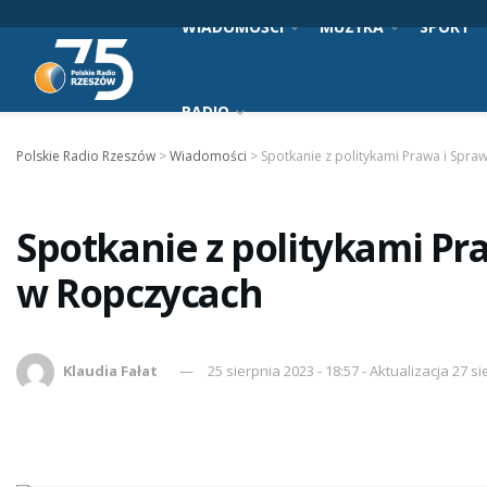
WIADOMOŚCI
MUZYKA
SPORT
RADIO
Polskie Radio Rzeszów
>
Wiadomości
>
Spotkanie z politykami Prawa i Spra
Spotkanie z politykami Pr
w Ropczycach
Klaudia Fałat
25 sierpnia 2023 - 18:57 - Aktualizacja 27 si