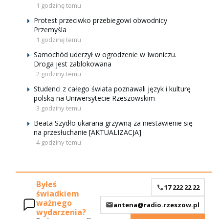
1 godzinę temu
Protest przeciwko przebiegowi obwodnicy
Przemyśla
1 godzinę temu
Samochód uderzył w ogrodzenie w Iwoniczu.
Droga jest zablokowana
2 godziny temu
Studenci z całego świata poznawali język i kulturę
polską na Uniwersytecie Rzeszowskim
3 godziny temu
Beata Szydło ukarana grzywną za niestawienie się
na przesłuchanie [AKTUALIZACJA]
4 godziny temu
Byłeś
17 222 22 22
świadkiem
ważnego
antena@radio.rzeszow.pl
wydarzenia?