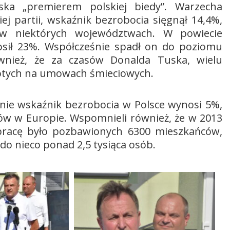
ka „premierem polskiej biedy”. Warzecha
j partii, wskaźnik bezrobocia sięgnął 14,4%,
 w niektórych województwach. W powiecie
sił 23%. Współcześnie spadł on do poziomu
wnież, że za czasów Donalda Tuska, wielu
łotych na umowach śmieciowych.
ecnie wskaźnik bezrobocia w Polsce wynosi 5%,
mów w Europie. Wspomnieli również, że w 2013
pracę było pozbawionych 6300 mieszkańców,
do nieco ponad 2,5 tysiąca osób.