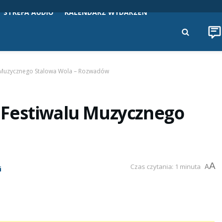
STREFA AUDIO
KALENDARZ WYDARZEŃ
 Muzycznego Stalowa Wola – Rozwadów
 Festiwalu Muzycznego
A
Czas czytania: 1 minuta
A
i