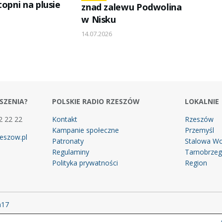
topni na plusie
znad zalewu Podwolina
w Nisku
14.07.2026
SZENIA?
POLSKIE RADIO RZESZÓW
LOKALNIE
2 22 22
Kontakt
Rzeszów
Kampanie społeczne
Przemyśl
eszow.pl
Patronaty
Stalowa Wo
Regulaminy
Tarnobrze
Polityka prywatności
Region
m17