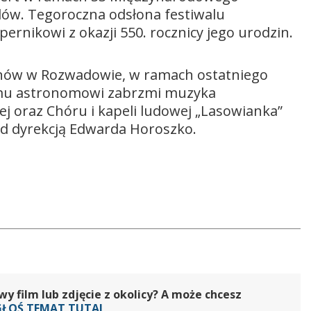
ów. Tegoroczna odsłona festiwalu
rnikowi z okazji 550. rocznicy jego urodzin.
ynów w Rozwadowie, w ramach ostatniego
mu astronomowi zabrzmi muzyka
j oraz Chóru i kapeli ludowej „Lasowianka”
od dyrekcją Edwarda Horoszko.
 film lub zdjęcie z okolicy? A może chcesz
GŁOŚ TEMAT TUTAJ