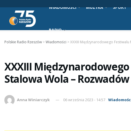
WIADOMOŚCI
MUZYKA
SPORT
RADIO
Polskie Radio Rzeszów
>
Wiadomości
>
XXXIII Międzynarodowego Festiwalu
XXXIII Międzynarodowego
Stalowa Wola – Rozwadów
Anna Winiarczyk
06 września 2023 - 14:57
Wiadomośc