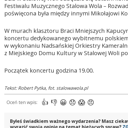
Festiwalu Muzycznego Stalowa Wola – Rozwad
poświęcona była między innymi Mikołajowi Kope
W murach klasztoru Braci Mniejszych Kapuc
koncertu dedykowanego wybitnemu polskie
w wykonaniu Nadsańskiej Orkiestry Kameralne
z Miejskiego Domu Kultury w Stalowej Woli p
Początek koncertu godzina 19.00.
Tekst: Robert Pytka, fot. stalowawola.pl
Byłeś świadkiem ważnego wydarzenia? Masz ciekawy
wyrazić swoją opinię na temat bieżących spraw?
Z