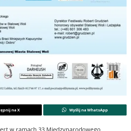
ępnij na X
Wyślij na WhatsApp
oncert w ramach 33 Międzynarodowego