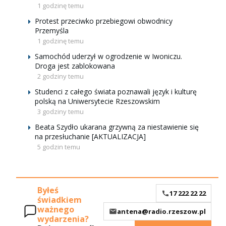
1 godzinę temu
Protest przeciwko przebiegowi obwodnicy
Przemyśla
1 godzinę temu
Samochód uderzył w ogrodzenie w Iwoniczu.
Droga jest zablokowana
2 godziny temu
Studenci z całego świata poznawali język i kulturę
polską na Uniwersytecie Rzeszowskim
3 godziny temu
Beata Szydło ukarana grzywną za niestawienie się
na przesłuchanie [AKTUALIZACJA]
5 godzin temu
Byłeś
17 222 22 22
świadkiem
ważnego
antena@radio.rzeszow.pl
wydarzenia?