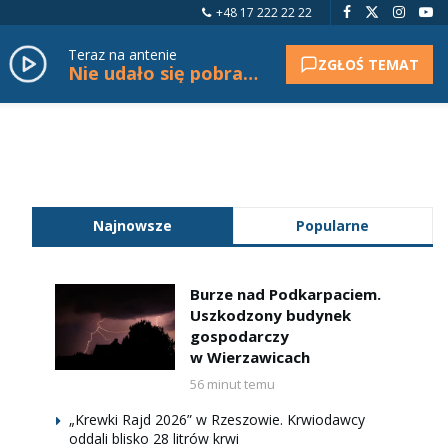
+48 17 222 22 22
Teraz na antenie
ZGŁOŚ TEMAT
Nie udało się pobrać tytułu.
Najnowsze
Popularne
Burze nad Podkarpaciem.
Uszkodzony budynek
gospodarczy
w Wierzawicach
56 minut temu
„Krewki Rajd 2026” w Rzeszowie. Krwiodawcy
oddali blisko 28 litrów krwi