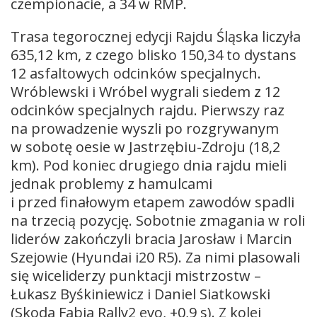
czempionacie, a 34 w RMP.
Trasa tegorocznej edycji Rajdu Śląska liczyła
635,12 km, z czego blisko 150,34 to dystans
12 asfaltowych odcinków specjalnych.
Wróblewski i Wróbel wygrali siedem z 12
odcinków specjalnych rajdu. Pierwszy raz
na prowadzenie wyszli po rozgrywanym
w sobotę oesie w Jastrzębiu-Zdroju (18,2
km). Pod koniec drugiego dnia rajdu mieli
jednak problemy z hamulcami
i przed finałowym etapem zawodów spadli
na trzecią pozycję. Sobotnie zmagania w roli
liderów zakończyli bracia Jarosław i Marcin
Szejowie (Hyundai i20 R5). Za nimi plasowali
się wiceliderzy punktacji mistrzostw –
Łukasz Byśkiniewicz i Daniel Siatkowski
(Skoda Fabia Rally2 evo, +0,9 s). Z kolei