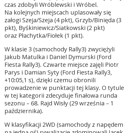
czas zdobyli Wróblewski i Wróbel.
Na kolejnych miejscach uplasowały się
załogi Szeja/Szeja (4 pkt), Grzyb/Binięda (3
pkt), Byśkiniewicz/Siatkowski (2 pkt)
oraz Płachytka/Fiołek (1 pkt).
W klasie 3 (samochody Rally3) zwyciężyli
Jakub Matulka i Daniel Dymurski (Ford
Fiesta Rally3). Czwarte miejsce zajęli Piotr
Parys i Damian Syty (Ford Fiesta Rally3,
+10:05,1 s), dzięki czemu obronili
prowadzenie w punktacji tej klasy. O tytule
w tej kategorii zdecyduje finałowa runda
sezonu – 68. Rajd Wisły (29 września – 1
października).
W klasyfikacji 2WD (samochody z napędem
na jedną oś) rywalizację zdominowali Jacek