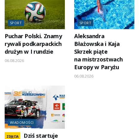
SPORT
SPORT
Puchar Polski. Znamy
Aleksandra
rywali podkarpackich
Błażowska i Kaja
drużyn w I rundzie
Skrzek piąte
na mistrzostwach
06.08.2026
Europy w Paryżu
06.08.2026
WIADOMOŚCI
Dziś startuje
ZDJĘCIA