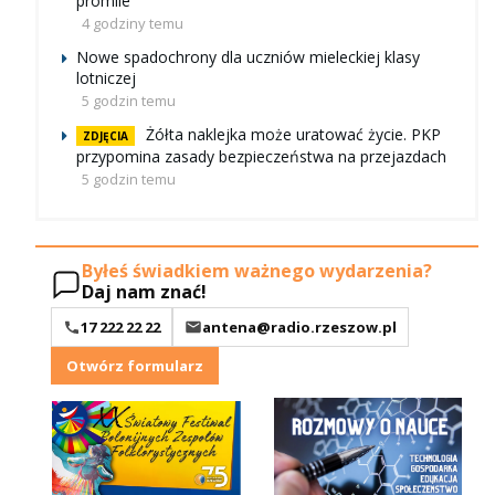
promile
4 godziny temu
Nowe spadochrony dla uczniów mieleckiej klasy
lotniczej
5 godzin temu
Żółta naklejka może uratować życie. PKP
ZDJĘCIA
przypomina zasady bezpieczeństwa na przejazdach
5 godzin temu
Byłeś świadkiem ważnego wydarzenia?
Daj nam znać!
17 222 22 22
antena@radio.rzeszow.pl
Otwórz formularz