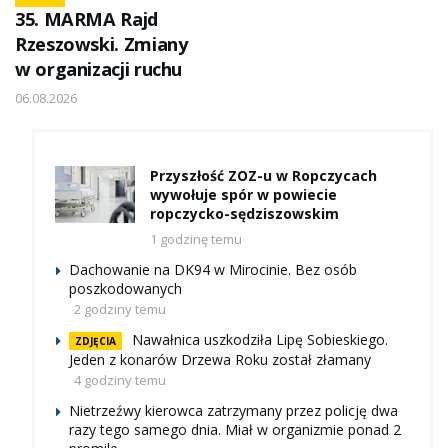
35. MARMA Rajd
Rzeszowski. Zmiany
w organizacji ruchu
06.08.2026
Przyszłość ZOZ-u w Ropczycach
wywołuje spór w powiecie
ropczycko-sędziszowskim
1 godzinę temu
Dachowanie na DK94 w Mirocinie. Bez osób
poszkodowanych
2 godziny temu
Nawałnica uszkodziła Lipę Sobieskiego.
ZDJĘCIA
Jeden z konarów Drzewa Roku został złamany
4 godziny temu
Nietrzeźwy kierowca zatrzymany przez policję dwa
razy tego samego dnia. Miał w organizmie ponad 2