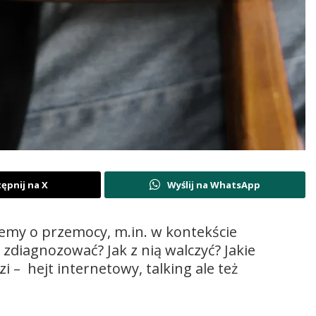
ępnij na X
Wyślij na WhatsApp
iemy o przemocy, m.in. w kontekście
zdiagnozować? Jak z nią walczyć? Jakie
 – hejt internetowy, talking ale też