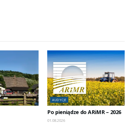
zmniejszyć
głośność.
AUDYCJE
Po pieniądze do ARiMR – 2026
01.08.2026