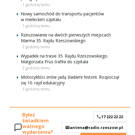
1 godzinę temu
Nowy samochód do transportu pacjentów
w mieleckim szpitalu
1 godzinę temu
Rzeszowianie na dwóch pierwszych miejscach
Marma 35. Rajdu Rzeszowskiego
2 godziny temu
Wypadek na trasie 35. Rajdu Rzeszowskiego.
Małgorzata Prus trafiła do szpitala
3 godziny temu
Motocykliści znów jadą śladami historii. Rozpoczął
się 10. rajd edukacyjny
3 godziny temu
Byłeś
17 222 22 22
świadkiem
ważnego
antena@radio.rzeszow.pl
wydarzenia?