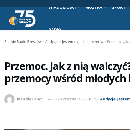
WIADOMOŚCI
MUZYKA
SPORT
RADIO
Polskie Radio Rzeszów
>
Audycje
>
Jestem za jestem przeciw
>
Przemoc. Jak 
Przemoc. Jak z nią walczyć?
przemocy wśród młodych l
Klaudia Fałat
12 września 2023 - 18:25
Audycje
,
Jestem