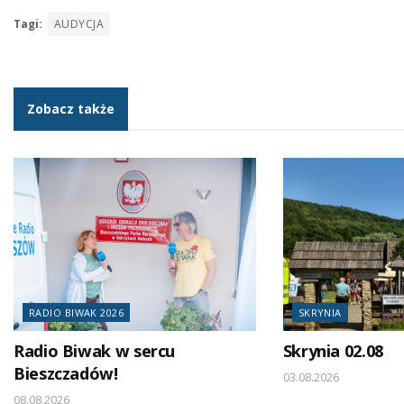
Tagi:
AUDYCJA
Zobacz także
RADIO BIWAK 2026
SKRYNIA
Radio Biwak w sercu
Skrynia 02.08
Bieszczadów!
03.08.2026
08.08.2026