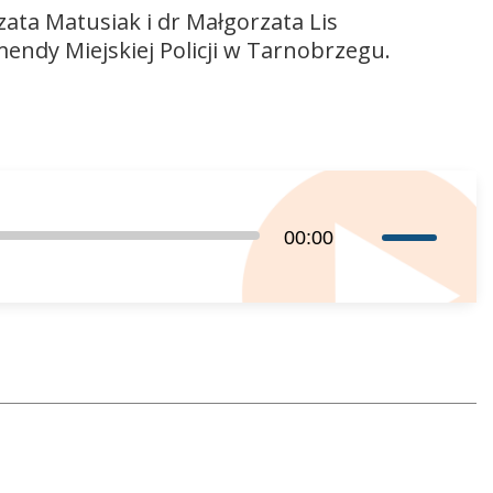
ata Matusiak i dr Małgorzata Lis
endy Miejskiej Policji w Tarnobrzegu.
Używaj
00:00
strzałek
do
góry
oraz
do
dołu
aby
zwiększyć
lub