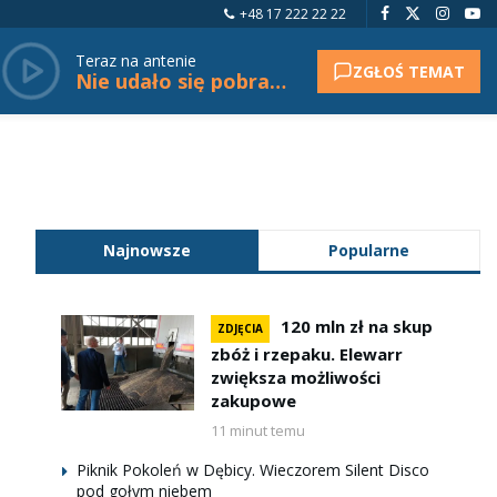
+48 17 222 22 22
Teraz na antenie
ZGŁOŚ TEMAT
Nie udało się pobrać tytułu.
Najnowsze
Popularne
120 mln zł na skup
ZDJĘCIA
zbóż i rzepaku. Elewarr
zwiększa możliwości
zakupowe
11 minut temu
Piknik Pokoleń w Dębicy. Wieczorem Silent Disco
pod gołym niebem