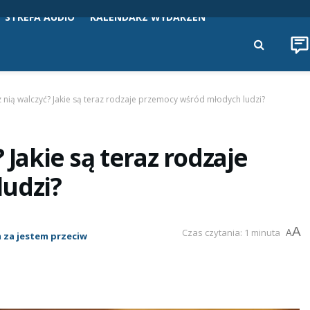
STREFA AUDIO
KALENDARZ WYDARZEŃ
z nią walczyć? Jakie są teraz rodzaje przemocy wśród młodych ludzi?
 Jakie są teraz rodzaje
udzi?
A
Czas czytania: 1 minuta
A
 za jestem przeciw