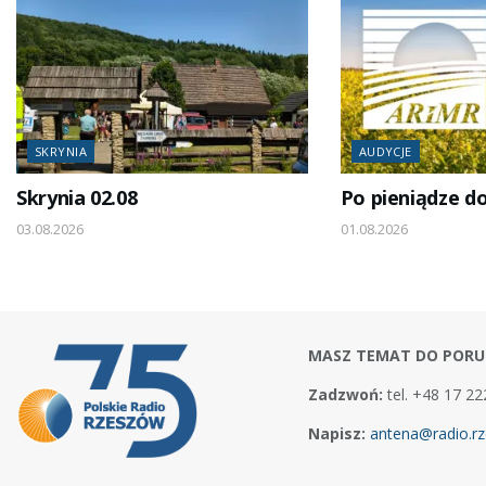
SKRYNIA
AUDYCJE
Skrynia 02.08
Po pieniądze d
03.08.2026
01.08.2026
MASZ TEMAT DO PORU
Zadzwoń:
tel. +48 17 22
Napisz:
antena@radio.rz