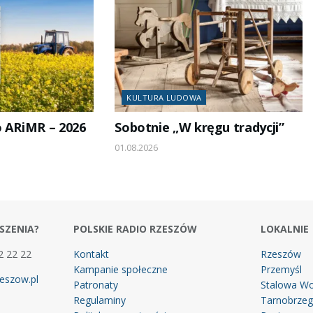
KULTURA LUDOWA
o ARiMR – 2026
Sobotnie „W kręgu tradycji”
01.08.2026
SZENIA?
POLSKIE RADIO RZESZÓW
LOKALNIE
2 22 22
Kontakt
Rzeszów
Kampanie społeczne
Przemyśl
eszow.pl
Patronaty
Stalowa Wo
Regulaminy
Tarnobrze