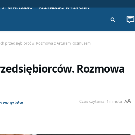
STREFA AUDIO
KALENDARZ WYDARZEŃ
kich przedsiębiorców. Rozmowa z Arturem Rozmusem
rzedsiębiorców. Rozmowa
A
Czas czytania: 1 minuta
A
m związków