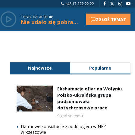
+48 17 222 22 22
Teraz na antenie
ZGŁOŚ TEMAT
Nie udało się pobrać tytułu.
Najnowsze
Popularne
Ekshumacje ofiar na Wołyniu.
Polsko-ukraińska grupa
podsumowała
dotychczasowe prace
9 godzin temu
Darmowe konsultacje z podologiem w NFZ
w Rzeszowie