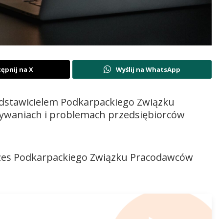
ępnij na X
Wyślij na WhatsApp
dstawicielem Podkarpackiego Związku
dywaniach i problemach przedsiębiorców
ezes Podkarpackiego Związku Pracodawców