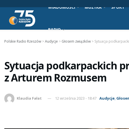
WIADOMOŚCI
MUZYKA
SPORT
RADIO
Polskie Radio Rzeszów
>
Audycje
>
Głosem związków
>
Sytuacja podkarpac
Sytuacja podkarpackich p
z Arturem Rozmusem
Klaudia Fałat
12 września 2023 - 18:47
Audycje
,
Głose