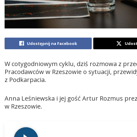
Udostępnij na Facebook
Udost
W cotygodniowym cyklu, dziś rozmowa z prze
Pracodawców w Rzeszowie o sytuacji, przewi
z Podkarpacia.
Anna Leśniewska i jej gość Artur Rozmus pr
w Rzeszowie.
Odtwarzacz
plików