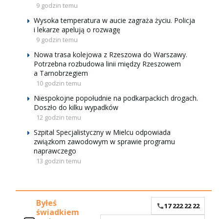
9 godzin temu
Wysoka temperatura w aucie zagraża życiu. Policja
i lekarze apelują o rozwagę
9 godzin temu
Nowa trasa kolejowa z Rzeszowa do Warszawy.
Potrzebna rozbudowa linii między Rzeszowem
a Tarnobrzegiem
10 godzin temu
Niespokojne popołudnie na podkarpackich drogach.
Doszło do kilku wypadków
12 godzin temu
Szpital Specjalistyczny w Mielcu odpowiada
związkom zawodowym w sprawie programu
naprawczego
13 godzin temu
Byłeś
17 222 22 22
świadkiem