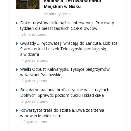
edukacja. Festiwal w Parku
Miejskim w Nisku
22 minuty temu
Dużo turystów i kilkanaście interwencji. Pracowity
tydzień dla bieszczadzkich GOPR-owców
36 minut temu
Gwiazdy „Trędowatej” wracają do Łańcuta. Elżbieta
Starostecka i Leszek Teleszyński spotkają się
z widzami
1 godzinę temu
Wielki Odpust Kalwaryjski. Tysiące pielgrzymów
w Kalwarii Pacławskiej
2 godziny temu
Bezpłatne badania profilaktyczne w Ustrzykach
Dolnych. Sprawdź poziom cukru i skład ciała
3 godziny temu
Rowerzysta trafił do szpitala. Dwa zdarzenia
w powiecie mieleckim
13 godzin temu