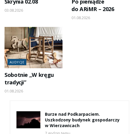
Skrynia 02.08
Po pieniądze
do ARiMR – 2026
03.08.2026
01.08.2026
AUDYCJE
Sobotnie „W kręgu
tradycji”
01.08.2026
Burze nad Podkarpaciem.
Uszkodzony budynek gospodarczy
w Wierzawicach
7 godzin temu