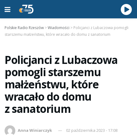
Polskie Radio Rzeszów
>
Wiadomości
>
Policjanci z Lubaczowa pomogli
starszemu małżeństwu, które wracało do domu z sanatorium
Policjanci z Lubaczowa
pomogli starszemu
małżeństwu, które
wracało do domu
z sanatorium
Anna Winiarczyk
02 października 2023 - 17:08