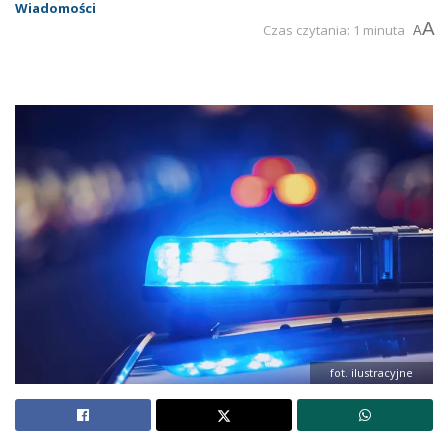
Wiadomości
A
Czas czytania: 1 minuta
A
fot. ilustracyjne