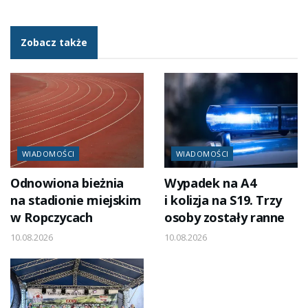
Zobacz także
WIADOMOŚCI
WIADOMOŚCI
Odnowiona bieżnia
Wypadek na A4
na stadionie miejskim
i kolizja na S19. Trzy
w Ropczycach
osoby zostały ranne
10.08.2026
10.08.2026