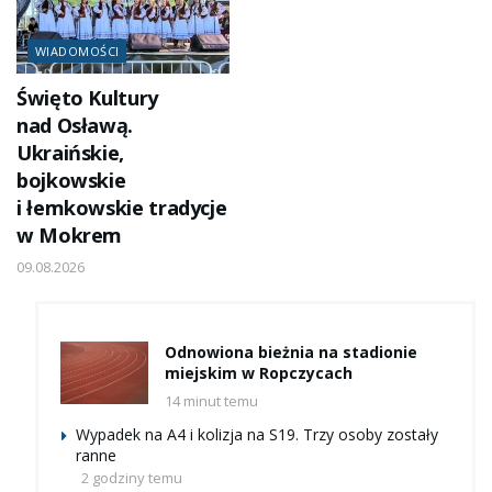
WIADOMOŚCI
Święto Kultury
nad Osławą.
Ukraińskie,
bojkowskie
i łemkowskie tradycje
w Mokrem
09.08.2026
Odnowiona bieżnia na stadionie
miejskim w Ropczycach
14 minut temu
Wypadek na A4 i kolizja na S19. Trzy osoby zostały
ranne
2 godziny temu