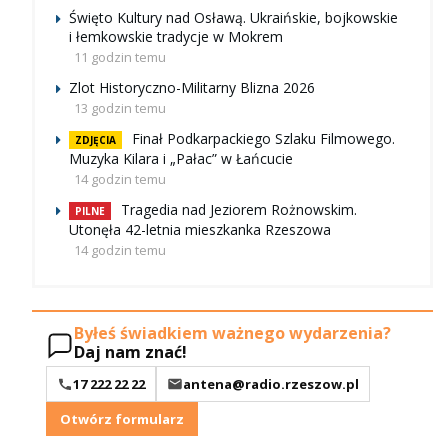
Święto Kultury nad Osławą. Ukraińskie, bojkowskie
i łemkowskie tradycje w Mokrem
11 godzin temu
Zlot Historyczno-Militarny Blizna 2026
13 godzin temu
Finał Podkarpackiego Szlaku Filmowego.
ZDJĘCIA
Muzyka Kilara i „Pałac” w Łańcucie
14 godzin temu
Tragedia nad Jeziorem Rożnowskim.
PILNE
Utonęła 42-letnia mieszkanka Rzeszowa
14 godzin temu
Byłeś świadkiem ważnego wydarzenia?
Daj nam znać!
17 222 22 22
antena@radio.rzeszow.pl
Otwórz formularz