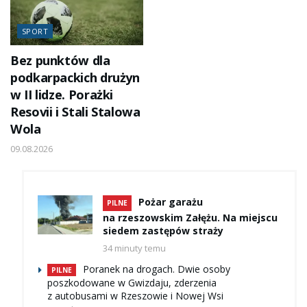
SPORT
Bez punktów dla
podkarpackich drużyn
w II lidze. Porażki
Resovii i Stali Stalowa
Wola
09.08.2026
Pożar garażu
PILNE
na rzeszowskim Załężu. Na miejscu
siedem zastępów straży
34 minuty temu
Poranek na drogach. Dwie osoby
PILNE
poszkodowane w Gwizdaju, zderzenia
z autobusami w Rzeszowie i Nowej Wsi