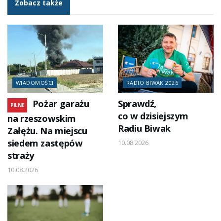
Zobacz także
WIADOMOŚCI
RADIO BIWAK 2026
Pożar garażu
Sprawdź,
PILNE
co w dzisiejszym
na rzeszowskim
Radiu Biwak
Załężu. Na miejscu
siedem zastępów
10.08.2026
straży
10.08.2026