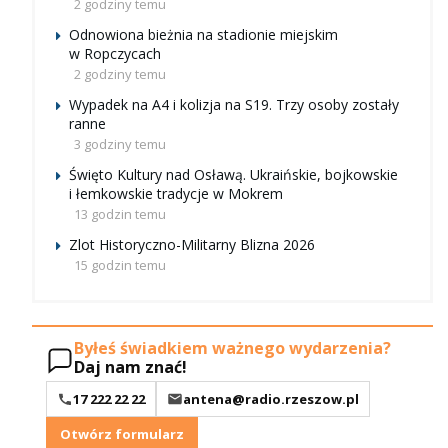
2 godziny temu
Odnowiona bieżnia na stadionie miejskim
w Ropczycach
2 godziny temu
Wypadek na A4 i kolizja na S19. Trzy osoby zostały
ranne
3 godziny temu
Święto Kultury nad Osławą. Ukraińskie, bojkowskie
i łemkowskie tradycje w Mokrem
13 godzin temu
Zlot Historyczno-Militarny Blizna 2026
15 godzin temu
Byłeś świadkiem ważnego wydarzenia?
Daj nam znać!
17 222 22 22
antena@radio.rzeszow.pl
Otwórz formularz