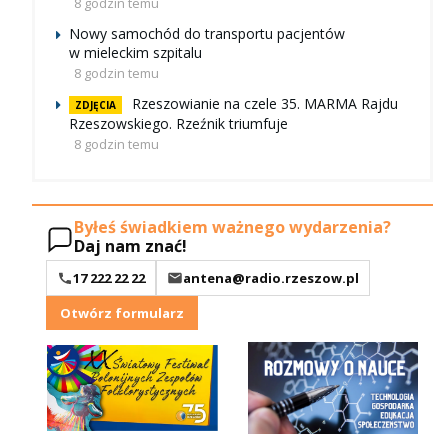
8 godzin temu
Nowy samochód do transportu pacjentów
w mieleckim szpitalu
8 godzin temu
Rzeszowianie na czele 35. MARMA Rajdu
ZDJĘCIA
Rzeszowskiego. Rzeźnik triumfuje
8 godzin temu
Byłeś świadkiem ważnego wydarzenia?
Daj nam znać!
17 222 22 22
antena@radio.rzeszow.pl
Otwórz formularz