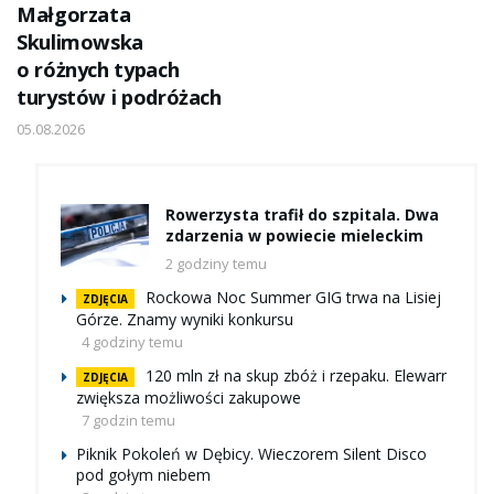
Małgorzata
Skulimowska
o różnych typach
turystów i podróżach
05.08.2026
Rowerzysta trafił do szpitala. Dwa
zdarzenia w powiecie mieleckim
2 godziny temu
Rockowa Noc Summer GIG trwa na Lisiej
ZDJĘCIA
Górze. Znamy wyniki konkursu
4 godziny temu
120 mln zł na skup zbóż i rzepaku. Elewarr
ZDJĘCIA
zwiększa możliwości zakupowe
7 godzin temu
Piknik Pokoleń w Dębicy. Wieczorem Silent Disco
pod gołym niebem