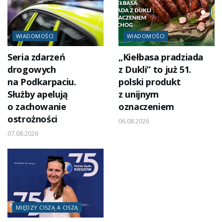
WIADOMOŚCI
WIADOMOŚCI
Seria zdarzeń
„Kiełbasa pradziada
drogowych
z Dukli” to już 51.
na Podkarpaciu.
polski produkt
Służby apelują
z unijnym
o zachowanie
oznaczeniem
ostrożności
06.08.2026
07.08.2026
MIĘDZY CISZĄ A CISZĄ