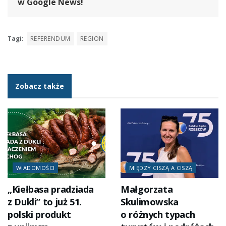
w Google News!
Tagi:
REFERENDUM
REGION
Zobacz także
WIADOMOŚCI
MIĘDZY CISZĄ A CISZĄ
„Kiełbasa pradziada
Małgorzata
z Dukli” to już 51.
Skulimowska
polski produkt
o różnych typach