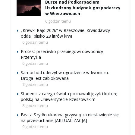
Burze nad Podkarpaciem.
Uszkodzony budynek gospodarczy
w Wierzawicach
6 godzin temu
„Krewki Rajd 2026” w Rzeszowie. Krwiodawcy
oddali blisko 28 litrów krwi
6 godzin temu
Protest przeciwko przebiegowi obwodnicy
Przemyśla
6 godzin temu
Samochód uderzył w ogrodzenie w Iwoniczu.
Droga jest zablokowana
7 godzin temu
Studenci z całego świata poznawali język i kulturę
polską na Uniwersytecie Rzeszowskim
8 godzin temu
Beata Szydło ukarana grzywną za niestawienie się
na przesłuchanie [AKTUALIZACJA]
9 godzin temu