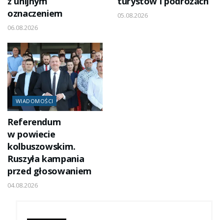
z unijnym
turystów i podróżach
oznaczeniem
05.08.2026
06.08.2026
WIADOMOŚCI
Referendum
w powiecie
kolbuszowskim.
Ruszyła kampania
przed głosowaniem
04.08.2026