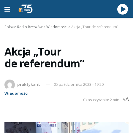
Polskie Radio Rzeszów
>
Wiadomości
>
Akcja „Tour de referendum”
Akcja „Tour
de referendum”
praktykant
05 października 2023 - 19:20
Wiadomości
A
Czas czytania: 2 min.
A