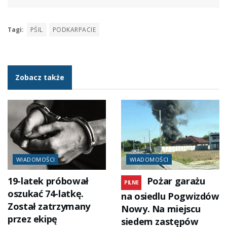
Tagi:
PŚIL
PODKARPACIE
Zobacz także
WIADOMOŚCI
WIADOMOŚCI
19-latek próbował
Pożar garażu
PILNE
oszukać 74-latkę.
na osiedlu Pogwizdów
Został zatrzymany
Nowy. Na miejscu
przez ekipę
siedem zastępów