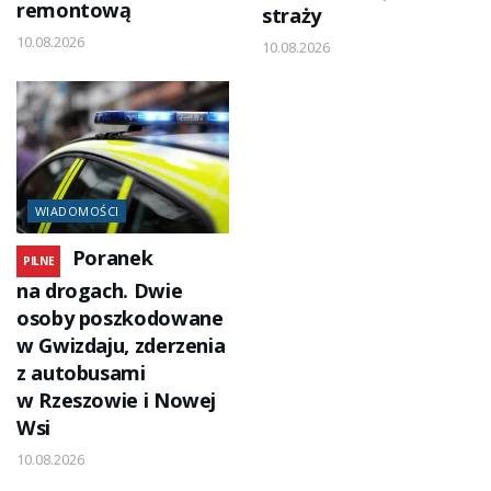
remontową
straży
10.08.2026
10.08.2026
WIADOMOŚCI
Poranek
PILNE
na drogach. Dwie
osoby poszkodowane
w Gwizdaju, zderzenia
z autobusami
w Rzeszowie i Nowej
Wsi
10.08.2026