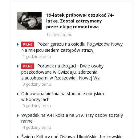
19-latek próbował oszukać 74-
latkę. Został zatrzymany
przez ekipę remontową
14 minut temu
Pożar garażu na osiedlu Pogwizdów Nowy.
PILNE
Na miejscu siedem zastępów straży
1 godzinę temu
Poranek na drogach. Dwie osoby
PILNE
poszkodowane w Gwizdaju, zderzenia
z autobusami w Rzeszowie i Nowej Wsi
3 godziny temu
Odnowiona bieżnia na stadionie miejskim
w Ropczycach
3 godziny temu
Wypadek na A4 i kolizja na S19. Trzy osoby zostały
ranne
4 godziny temu
Święto Kultury nad Osławą. Ukraińskie, bojkowskie