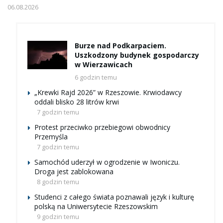
06.08.2026
Burze nad Podkarpaciem.
Uszkodzony budynek gospodarczy
w Wierzawicach
6 godzin temu
„Krewki Rajd 2026” w Rzeszowie. Krwiodawcy
oddali blisko 28 litrów krwi
7 godzin temu
Protest przeciwko przebiegowi obwodnicy
Przemyśla
7 godzin temu
Samochód uderzył w ogrodzenie w Iwoniczu.
Droga jest zablokowana
8 godzin temu
Studenci z całego świata poznawali język i kulturę
polską na Uniwersytecie Rzeszowskim
9 godzin temu