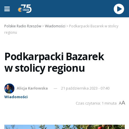
Polskie Radio Rzeszów
>
Wiadomości
>
Podkarpacki Bazarek w stolicy
regionu
Podkarpacki Bazarek
w stolicy regionu
Alicja Karłowska
21 października 2023 - 07:40
Wiadomości
A
Czas czytania: 1 minuta
A