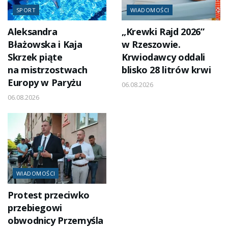
SPORT
WIADOMOŚCI
Aleksandra
„Krewki Rajd 2026”
Błażowska i Kaja
w Rzeszowie.
Skrzek piąte
Krwiodawcy oddali
na mistrzostwach
blisko 28 litrów krwi
Europy w Paryżu
06.08.2026
06.08.2026
WIADOMOŚCI
Protest przeciwko
przebiegowi
obwodnicy Przemyśla