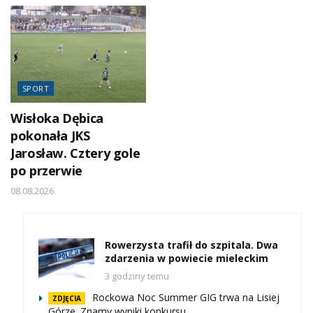
SPORT
Wisłoka Dębica
pokonała JKS
Jarosław. Cztery gole
po przerwie
08.08.2026
Rowerzysta trafił do szpitala. Dwa
zdarzenia w powiecie mieleckim
3 godziny temu
Rockowa Noc Summer GIG trwa na Lisiej
ZDJĘCIA
Górze. Znamy wyniki konkursu