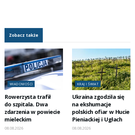
Zobacz także
WIADOMOŚCI
KRAJ I ŚWIAT
Rowerzysta trafił
Ukraina zgodziła się
do szpitala. Dwa
na ekshumacje
zdarzenia w powiecie
polskich ofiar w Hucie
mieleckim
Pieniackiej i Ugłach
08.08.2026
08.08.2026