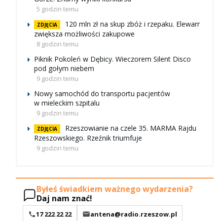
5 godzin temu
120 mln zł na skup zbóż i rzepaku. Elewarr
ZDJĘCIA
zwiększa możliwości zakupowe
8 godzin temu
Piknik Pokoleń w Dębicy. Wieczorem Silent Disco
pod gołym niebem
9 godzin temu
Nowy samochód do transportu pacjentów
w mieleckim szpitalu
9 godzin temu
Rzeszowianie na czele 35. MARMA Rajdu
ZDJĘCIA
Rzeszowskiego. Rzeźnik triumfuje
9 godzin temu
Byłeś świadkiem ważnego wydarzenia?
Daj nam znać!
17 222 22 22
antena@radio.rzeszow.pl