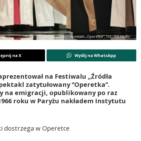
Spektakl „Operetka", fot.: Wit Hadło
ępnij na X
Wyślij na WhatsApp
zaprezentował na Festiwalu „Źródła
ektakl zatytułowany ‘’Operetka’’.
 na emigracji, opublikowany po raz
1966 roku w Paryżu nakładem Instytutu
ski dostrzega w Operetce