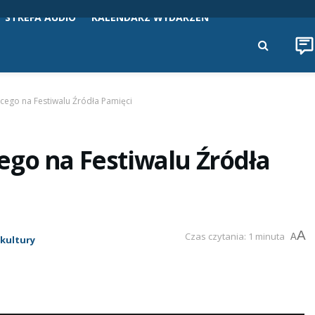
STREFA AUDIO
KALENDARZ WYDARZEŃ
cego na Festiwalu Źródła Pamięci
ego na Festiwalu Źródła
A
Czas czytania: 1 minuta
A
 kultury