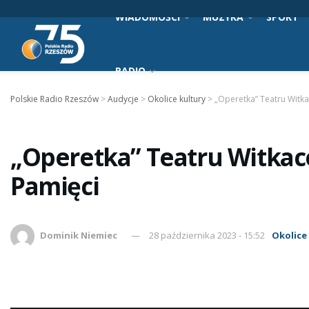
WIADOMOŚCI
MUZYKA
SPORT
RADIO
Polskie Radio Rzeszów
>
Audycje
>
Okolice kultury
>
„Operetka” Teatru Witka
„Operetka” Teatru Witkac
Pamięci
Dominik Niemiec
28 października 2023 - 15:52
Okolice