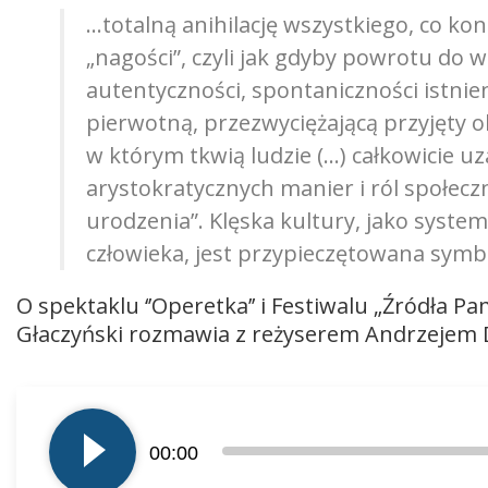
…totalną anihilację wszystkiego, co ko
„nagości”, czyli jak gdyby powrotu do 
autentyczności, spontaniczności istnien
pierwotną, przezwyciężającą przyjęty 
w którym tkwią ludzie (…) całkowicie u
arystokratycznych manier i ról społecz
urodzenia”. Klęska kultury, jako syste
człowieka, jest przypieczętowana symb
O spektaklu ‘’Operetka’’ i Festiwalu „Źródła 
Głaczyński rozmawia z reżyserem Andrzejem 
Odtwarzacz
plików
00:00
dźwiękowych