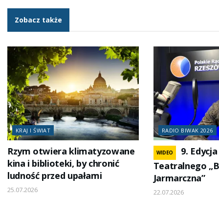
Zobacz także
KRAJ I ŚWIAT
RADIO BIWAK 2026
Rzym otwiera klimatyzowane
9. Edycja
WIDEO
kina i biblioteki, by chronić
Teatralnego „
ludność przed upałami
Jarmarczna”
25.07.2026
22.07.2026