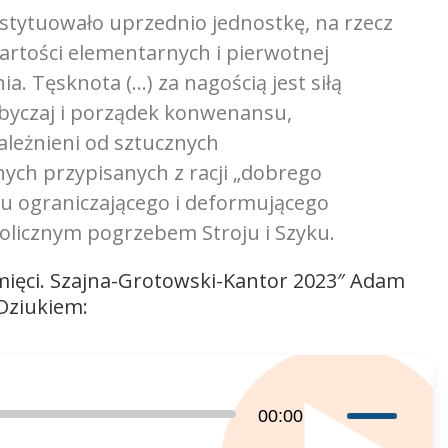
nstytuowało uprzednio jednostkę, na rzecz
wartości elementarnych i pierwotnej
ia. Tęsknota (…) za nagością jest siłą
obyczaj i porządek konwenansu,
zależnieni od sztucznych
nych przypisanych z racji „dobrego
mu ograniczającego i deformującego
olicznym pogrzebem Stroju i Szyku.
Pamięci. Szajna-Grotowski-Kantor 2023″ Adam
Dziukiem:
Używaj
00:00
strzałek