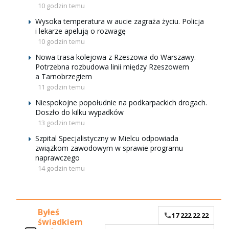
10 godzin temu
Wysoka temperatura w aucie zagraża życiu. Policja
i lekarze apelują o rozwagę
10 godzin temu
Nowa trasa kolejowa z Rzeszowa do Warszawy.
Potrzebna rozbudowa linii między Rzeszowem
a Tarnobrzegiem
11 godzin temu
Niespokojne popołudnie na podkarpackich drogach.
Doszło do kilku wypadków
13 godzin temu
Szpital Specjalistyczny w Mielcu odpowiada
związkom zawodowym w sprawie programu
naprawczego
14 godzin temu
Byłeś
17 222 22 22
świadkiem