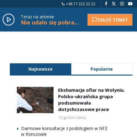
+48 17 222 22 22
Teraz na antenie
ZGŁOŚ TEMAT
Nie udało się pobrać tytułu.
Najnowsze
Popularne
Ekshumacje ofiar na Wołyniu.
Polsko-ukraińska grupa
podsumowała
dotychczasowe prace
10 godzin temu
Darmowe konsultacje z podologiem w NFZ
w Rzeszowie