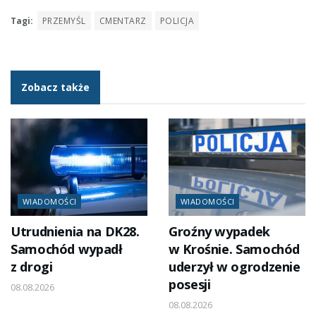
Tagi:
PRZEMYŚL
CMENTARZ
POLICJA
Zobacz także
WIADOMOŚCI
WIADOMOŚCI
Utrudnienia na DK28.
Groźny wypadek
Samochód wypadł
w Krośnie. Samochód
z drogi
uderzył w ogrodzenie
posesji
08.08.2026
08.08.2026