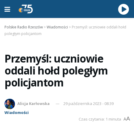
Polskie Radio Rzeszów
>
Wiadomości
>
Przemyśl: uczniowie oddali hołd
poległym policjantom
Przemyśl: uczniowie
oddali hołd poległym
policjantom
Alicja Karłowska
29 października 2023 - 08:39
Wiadomości
A
Czas czytania: 1 minuta
A