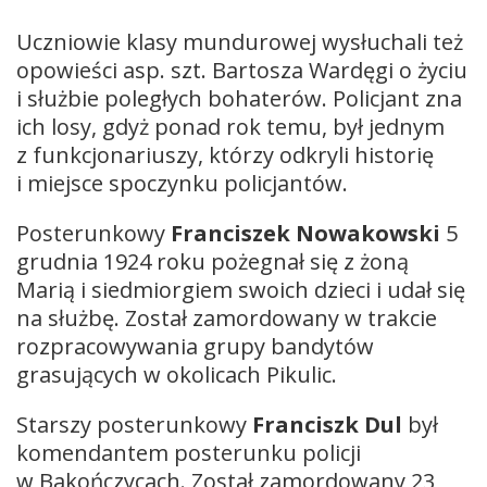
Uczniowie klasy mundurowej wysłuchali też
opowieści asp. szt. Bartosza Wardęgi o życiu
i służbie poległych bohaterów. Policjant zna
ich losy, gdyż ponad rok temu, był jednym
z funkcjonariuszy, którzy odkryli historię
i miejsce spoczynku policjantów.
Posterunkowy
Franciszek Nowakowski
5
grudnia 1924 roku pożegnał się z żoną
Marią i siedmiorgiem swoich dzieci i udał się
na służbę. Został zamordowany w trakcie
rozpracowywania grupy bandytów
grasujących w okolicach Pikulic.
Starszy posterunkowy
Franciszk Dul
był
komendantem posterunku policji
w Bakończycach. Został zamordowany 23