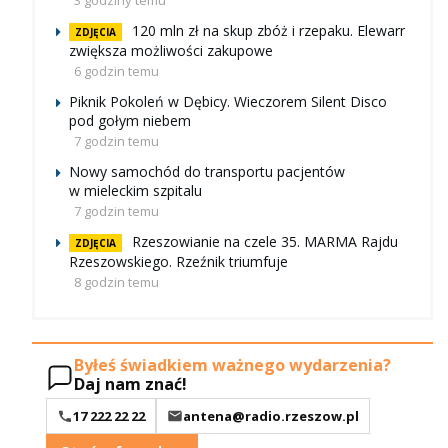
3 godziny temu
120 mln zł na skup zbóż i rzepaku. Elewarr
ZDJĘCIA
zwiększa możliwości zakupowe
6 godzin temu
Piknik Pokoleń w Dębicy. Wieczorem Silent Disco
pod gołym niebem
7 godzin temu
Nowy samochód do transportu pacjentów
w mieleckim szpitalu
7 godzin temu
Rzeszowianie na czele 35. MARMA Rajdu
ZDJĘCIA
Rzeszowskiego. Rzeźnik triumfuje
8 godzin temu
Byłeś świadkiem ważnego wydarzenia?
Daj nam znać!
17 222 22 22
antena@radio.rzeszow.pl