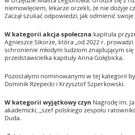
w Urzędzie Miasta Legionowa. Urodził się z r
niemowlęciem, lekarze orzekli, że nie dożyje 
Zaczął szukać odpowiedzi, jak odmienić swoje 
W kategorii akcja społeczna
kapituła przyz
Agnieszce Sikorze, która „od 2022 r. prowadz
schronienie młodym ludziom znajdującym się
przedstawicielka kapituły Anna Gołębicka.
Pozostałymi nominowanymi w tej kategorii byl
Dominik Rzepecki i Krzysztof Szperkowski.
W kategorii wyjątkowy czyn
Nagrodę im. Ja
akademicki, „szef polskiego zespołu ratowni
Duda.