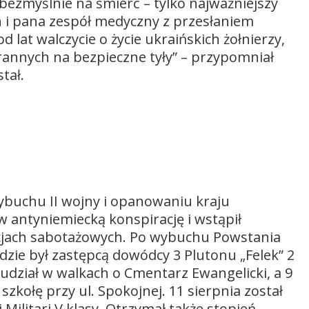
 bezmyślnie na śmierć – tylko najważniejszy
an i pana zespół medyczny z przesłaniem
lat walczycie o życie ukraińskich żołnierzy,
rannych na bezpieczne tyły” – przypomniał
tał.
wybuchu II wojny i opanowaniu kraju
w antyniemiecką konspirację i wstąpił
kcjach sabotażowych. Po wybuchu Powstania
zie był zastępcą dowódcy 3 Plutonu „Felek” 2
 udział w walkach o Cmentarz Ewangelicki, a 9
szkołę przy ul. Spokojnej. 11 sierpnia został
ilitari V klasy. Otrzymał także stopień