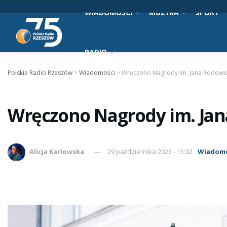
WIADOMOŚCI
MUZYKA
SPORT
RADIO
Polskie Radio Rzeszów
>
Wiadomości
>
Wręczono Nagrody im. Jana Rodowi
Wręczono Nagrody im. Jan
Alicja Karłowska
29 października 2023 - 15:02
Wiadomo