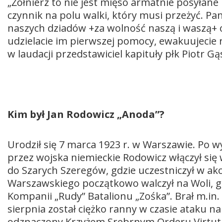
„Żołnierz to nie jest mięso armatnie posyłane
czynnik na polu walki, który musi przeżyć. P
naszych dziadów +za wolność naszą i waszą+ od 
udzielacie im pierwszej pomocy, ewakuujecie 
w laudacji przedstawiciel kapituły płk Piotr Gąs
Kim był Jan Rodowicz „Anoda”?
Urodził się 7 marca 1923 r. w Warszawie. Po 
przez wojska niemieckie Rodowicz włączył się 
do Szarych Szeregów, gdzie uczestniczył w a
Warszawskiego początkowo walczył na Woli, gd
Kompanii „Rudy” Batalionu „Zośka”. Brał m.in.
sierpnia został ciężko ranny w czasie ataku na 
odznaczony Krzyżem Srebrnym Orderu Virtuti M