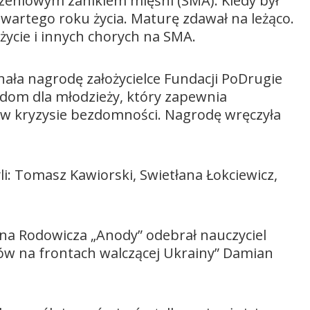
dzeniowym zanikiem mięśni (SMA). Kiedy był
czwartego roku życia. Maturę zdawał na leżąco.
życie i innych chorych na SMA.
nała nagrodę założycielce Fundacji PoDrugie
i dom dla młodzieży, który zapewnia
 w kryzysie bezdomności. Nagrodę wręczyła
i: Tomasz Kawiorski, Swietłana Łokciewicz,
na Rodowicza „Anody” odebrał nauczyciel
ków na frontach walczącej Ukrainy” Damian