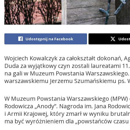
Udostępnij na Facebook
Udost
Wojciech Kowalczyk za całokształt dokonań, Ag
Duda za wyjątkowy czyn zostali laureatami 11
na gali w Muzeum Powstania Warszawskiego
warszawskiemu Jerzemu Szumańskiemu ps. W
W Muzeum Powstania Warszawskiego (MPW) odby
Rodowicza „Anody”. Nagroda im. Jana Rodowic
i Armii Krajowej, który zmarł w wyniku bruta
ma być wyróżnieniem dla „powstańców czasu 