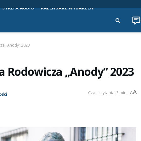
STREFA AUDIO
KALENDARZ WYDARZEŃ
cza „Anody” 2023
a Rodowicza „Anody” 2023
A
Czas czytania: 3 min.
A
ści