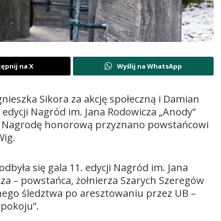
ępnij na X
Wyślij na WhatsApp
nieszka Sikora za akcję społeczną i Damian
. edycji Nagród im. Jana Rodowicza „Anody”
. Nagrodę honorową przyznano powstańcowi
ig.
ła się gala 11. edycji Nagród im. Jana
za – powstańca, żołnierza Szarych Szeregów
lnego śledztwa po aresztowaniu przez UB –
pokoju”.