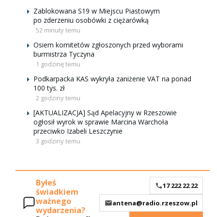
Zablokowana S19 w Miejscu Piastowym
po zderzeniu osobówki z ciężarówką
52 minuty temu
Osiem komitetów zgłoszonych przed wyborami
burmistrza Tyczyna
1 godzinę temu
Podkarpacka KAS wykryła zaniżenie VAT na ponad
100 tys. zł
2 godziny temu
[AKTUALIZACJA] Sąd Apelacyjny w Rzeszowie
ogłosił wyrok w sprawie Marcina Warchoła
przeciwko Izabeli Leszczynie
3 godziny temu
Byłeś
17 222 22 22
świadkiem
ważnego
antena@radio.rzeszow.pl
wydarzenia?