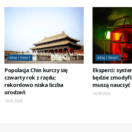
KRAJ I ŚWIAT
KRAJ I ŚWIAT
Populacja Chin kurczy się
Eksperci: syst
czwarty rok z rzędu;
będzie zmodyfi
rekordowo niska liczba
muszą nauczyć 
urodzeń
16.09.2025
19.01.2026