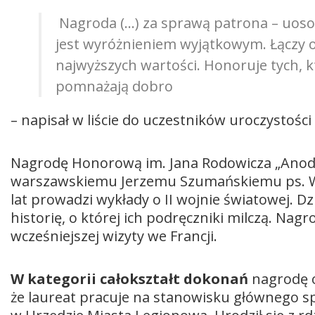
Nagroda (…) za sprawą patrona – uoso
jest wyróżnieniem wyjątkowym. Łączy 
najwyższych wartości. Honoruje tych, 
pomnażają dobro
– napisał w liście do uczestników uroczystośc
Nagrodę Honorową im. Jana Rodowicza „Anody
warszawskiemu Jerzemu Szumańskiemu ps. Wig.
lat prowadzi wykłady o II wojnie światowej. Dz
historię, o której ich podręczniki milczą. Na
wcześniejszej wizyty we Francji.
W kategorii całokształt dokonań
nagrodę o
że laureat pracuje na stanowisku głównego sp