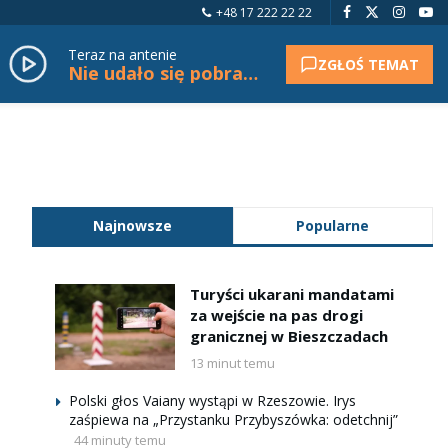
+48 17 222 22 22
Teraz na antenie
ZGŁOŚ TEMAT
Nie udało się pobrać tytułu.
Najnowsze
Popularne
Turyści ukarani mandatami
za wejście na pas drogi
granicznej w Bieszczadach
13 minut temu
Polski głos Vaiany wystąpi w Rzeszowie. Irys
zaśpiewa na „Przystanku Przybyszówka: odetchnij”
44 minuty temu