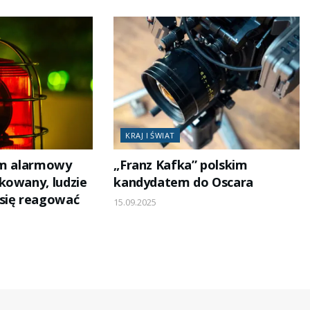
KRAJ I ŚWIAT
em alarmowy
„Franz Kafka” polskim
kowany, ludzie
kandydatem do Oscara
się reagować
15.09.2025