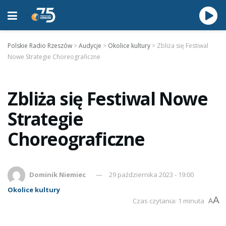
Polskie Radio Rzeszów
>
Audycje
>
Okolice kultury
>
Zbliża się Festiwal
Nowe Strategie Choreograficzne
Zbliża się Festiwal Nowe
Strategie
Choreograficzne
Dominik Niemiec
29 października 2023 - 19:00
Okolice kultury
A
Czas czytania: 1 minuta
A