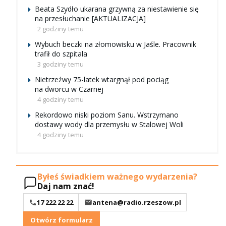
Beata Szydło ukarana grzywną za niestawienie się
na przesłuchanie [AKTUALIZACJA]
2 godziny temu
Wybuch beczki na złomowisku w Jaśle. Pracownik
trafił do szpitala
3 godziny temu
Nietrzeźwy 75-latek wtargnął pod pociąg
na dworcu w Czarnej
4 godziny temu
Rekordowo niski poziom Sanu. Wstrzymano
dostawy wody dla przemysłu w Stalowej Woli
4 godziny temu
Byłeś świadkiem ważnego wydarzenia?
Daj nam znać!
17 222 22 22
antena@radio.rzeszow.pl
Otwórz formularz