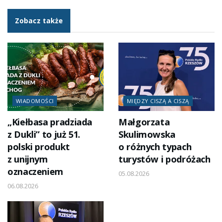
Zobacz także
WIADOMOŚCI
MIĘDZY CISZĄ A CISZĄ
„Kiełbasa pradziada
Małgorzata
z Dukli” to już 51.
Skulimowska
polski produkt
o różnych typach
z unijnym
turystów i podróżach
oznaczeniem
05.08.2026
06.08.2026