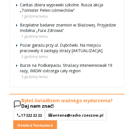
Caritas zbiera wyprawki szkolne. Rusza akcja
„Tornister Pełen Uśmiechów”
1 godzinę temu
Bezpłatne badanie znamion w Błażowej. Przyjedzie
mobilna „Fura Zdrowia”
1 godzinę temu
Pożar garażu przy ul. Dąbrówki. Na miejscu
pracowały 4 zastępy straży [AKTUALIZACJA]
3 godziny temu
Burze na Podkarpaciu. Strażacy interweniowali 19
razy, IMGW ostrzega cały region
3 godziny temu
Byłeś świadkiem ważnego wydarzenia?
Daj nam znać!
17 222 22 22
antena@radio.rzeszow.pl
Otwórz formularz