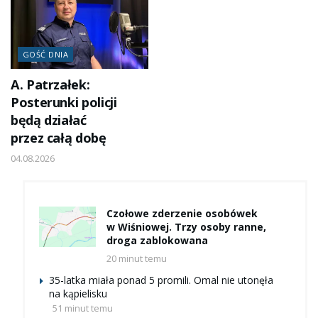
GOŚĆ DNIA
A. Patrzałek:
Posterunki policji
będą działać
przez całą dobę
04.08.2026
Czołowe zderzenie osobówek
w Wiśniowej. Trzy osoby ranne,
droga zablokowana
20 minut temu
35-latka miała ponad 5 promili. Omal nie utonęła
na kąpielisku
51 minut temu