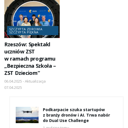
SZCZYPTA ZDROWIA
SZCZYPTA PIĘKNA
Rzeszów: Spektakl
uczniów ZST
w ramach programu
„Bezpieczna Szkoła –
ZST Dzieciom”
06.04.2025 - Aktualizacja
07.04.2025
Podkarpacie szuka startupów
z branży dronów i AI. Trwa nabór
do Dual Use Challenge
1 godzinę temu