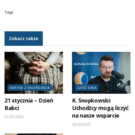
Tagi:
Zobacz także
KARTKA Z KALENDARZA
GOŚĆ DNIA
21 stycznia – Dzień
K. Snopkowski:
Babci
Uchodźcy mogą liczyć
na nasze wsparcie
21.01.2026
20.06.2025