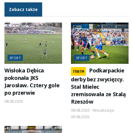
Zobacz także
SPORT
SPORT
Wisłoka Dębica
Podkarpackie
ZDJĘCIA
pokonała JKS
derby bez zwycięzcy.
Jarosław. Cztery gole
Stal Mielec
po przerwie
zremisowała ze Stalą
Rzeszów
08.08.2026
08.08.2026 - Aktualizacja
09.08.2026