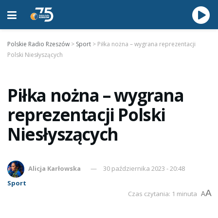
Polskie Radio Rzeszów
>
Sport
>
Piłka nożna – wygrana reprezentacji
Polski Niesłyszących
Piłka nożna – wygrana
reprezentacji Polski
Niesłyszących
Alicja Karłowska
30 października 2023 - 20:48
Sport
A
Czas czytania: 1 minuta
A