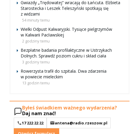
Gwiazdy „Trędowatej” wracają do Łańcuta. Elżbieta
Starostecka i Leszek Teleszyński spotkają się
z widzami
54 minuty temu
Wielki Odpust Kalwaryjski. Tysiące pielgrzymów
w Kalwarii Pacławskiej
2 godziny temu
Bezpłatne badania profilaktyczne w Ustrzykach
Dolnych. Sprawdź poziom cukru i skład ciała
3 godziny temu
Rowerzysta trafił do szpitala. Dwa zdarzenia
w powiecie mieleckim
13 godzin temu
Byłeś świadkiem ważnego wydarzenia?
Daj nam znać!
17 222 22 22
antena@radio.rzeszow.pl
Otwórz formularz