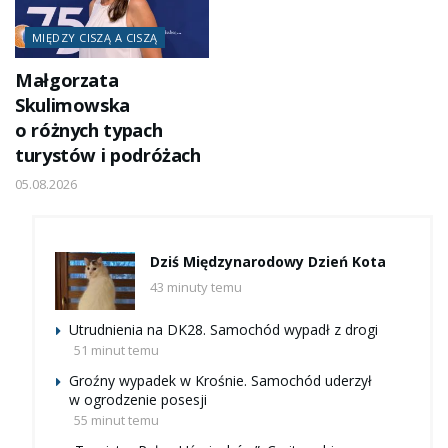
MIĘDZY CISZĄ A CISZĄ
Małgorzata
Skulimowska
o różnych typach
turystów i podróżach
05.08.2026
Dziś Międzynarodowy Dzień Kota
43 minuty temu
Utrudnienia na DK28. Samochód wypadł z drogi
51 minut temu
Groźny wypadek w Krośnie. Samochód uderzył
w ogrodzenie posesji
55 minut temu