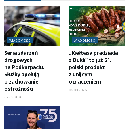
WIADOMOŚCI
WIADOMOŚCI
Seria zdarzeń
„Kiełbasa pradziada
drogowych
z Dukli” to już 51.
na Podkarpaciu.
polski produkt
Służby apelują
z unijnym
o zachowanie
oznaczeniem
ostrożności
06.08.2026
07.08.2026