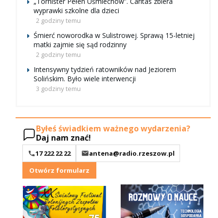
„Tornister Pełen Uśmiechów”. Caritas zbiera
wyprawki szkolne dla dzieci
2 godziny temu
Śmierć noworodka w Sulistrowej. Sprawą 15-letniej
matki zajmie się sąd rodzinny
2 godziny temu
Intensywny tydzień ratowników nad Jeziorem
Solińskim. Było wiele interwencji
3 godziny temu
Byłeś świadkiem ważnego wydarzenia?
Daj nam znać!
17 222 22 22
antena@radio.rzeszow.pl
Otwórz formularz