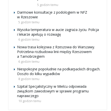
5 godzin temu
Darmowe konsultacje z podologiem w NFZ
w Rzeszowie
5 godzin temu
Wysoka temperatura w aucie zagraża życiu. Policja
i lekarze apelują o rozwagę
6 godzin temu
Nowa trasa kolejowa z Rzeszowa do Warszawy.
Potrzebna rozbudowa linii między Rzeszowem
a Tarnobrzegiem
6 godzin temu
Niespokojne popołudnie na podkarpackich drogach.
Doszło do kilku wypadków
8 godzin temu
Szpital Specjalistyczny w Mielcu odpowiada
związkom zawodowym w sprawie programu
naprawczego
10 godzin temu