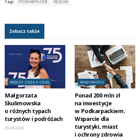
Tagi:
PODKARPACKIE
REGION
Zobacz także
MIĘDZY CISZĄ A CISZĄ
WIADOMOŚCI
Małgorzata
Ponad 200 mln zł
Skulimowska
na inwestycje
o różnych typach
w Podkarpackiem.
turystów i podróżach
Wsparcie dla
turystyki, miast
05.08.2026
i ochrony zdrowia