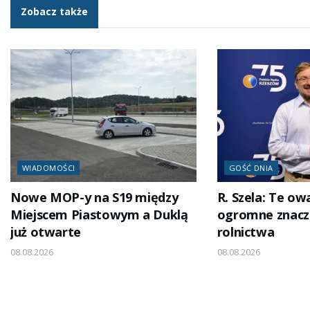
Zobacz także
WIADOMOŚCI
GOŚĆ DNIA
Nowe MOP-y na S19 między
R. Szela: Te o
Miejscem Piastowym a Duklą
ogromne znacze
już otwarte
rolnictwa
08.08.2026
08.08.2026