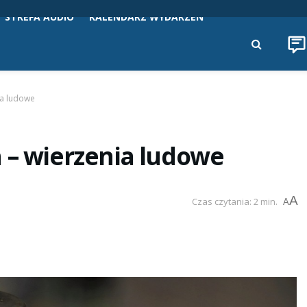
STREFA AUDIO
KALENDARZ WYDARZEŃ
ia ludowe
 – wierzenia ludowe
A
Czas czytania: 2 min.
A