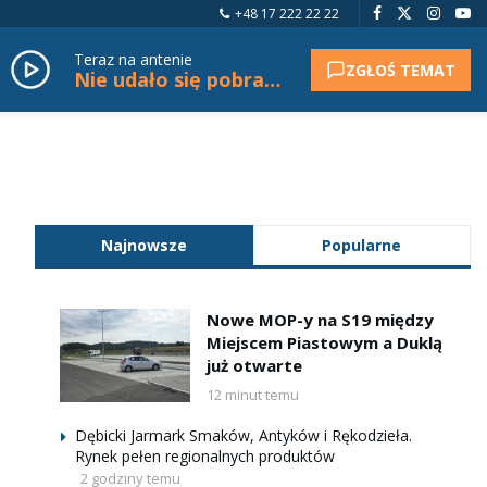
+48 17 222 22 22
Teraz na antenie
ZGŁOŚ TEMAT
Nie udało się pobrać tytułu.
Najnowsze
Popularne
Nowe MOP-y na S19 między
Miejscem Piastowym a Duklą
już otwarte
12 minut temu
Dębicki Jarmark Smaków, Antyków i Rękodzieła.
Rynek pełen regionalnych produktów
2 godziny temu