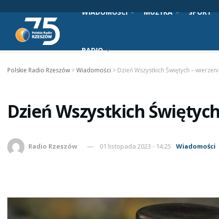
WIADOMOŚCI
MUZYKA
SPORT
RADIO
Polskie Radio Rzeszów
>
Wiadomości
>
Dzień Wszystkich Świętych – wierzen
Dzień Wszystkich Świętych
Radio Rzeszów
01 listopada 2023 - 14:25
Wiadomości