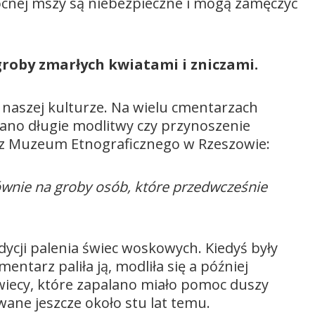
ocnej mszy są niebezpieczne i mogą zamęczyć
roby zmarłych kwiatami i zniczami.
 naszej kulturze. Na wielu cmentarzach
ano długie modlitwy czy przynoszenie
s z Muzeum Etnograficznego w Rzeszowie:
ównie na groby osób, które przedwcześnie
dycji palenia świec woskowych. Kiedyś były
ntarz paliła ją, modliła się a później
świecy, które zapalano miało pomoc duszy
wane jeszcze około stu lat temu.