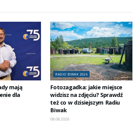
RADIO BIWAK 2026
wady mają
Fotozagadka: jakie miejsce
nie dla
widzisz na zdjęciu? Sprawdź
też co w dzisiejszym Radiu
Biwak
08.08.2026