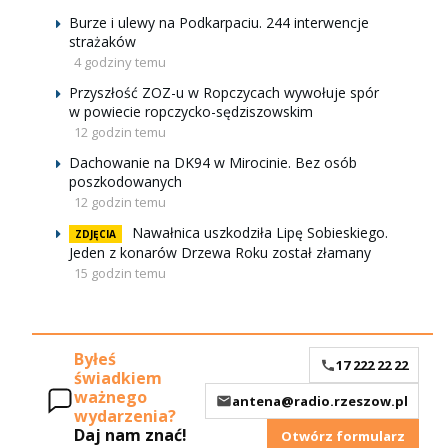
Burze i ulewy na Podkarpaciu. 244 interwencje
strażaków
4 godziny temu
Przyszłość ZOZ-u w Ropczycach wywołuje spór
w powiecie ropczycko-sędziszowskim
12 godzin temu
Dachowanie na DK94 w Mirocinie. Bez osób
poszkodowanych
12 godzin temu
Nawałnica uszkodziła Lipę Sobieskiego.
ZDJĘCIA
Jeden z konarów Drzewa Roku został złamany
15 godzin temu
Byłeś
17 222 22 22
świadkiem
ważnego
antena@radio.rzeszow.pl
wydarzenia?
Daj nam znać!
Otwórz formularz