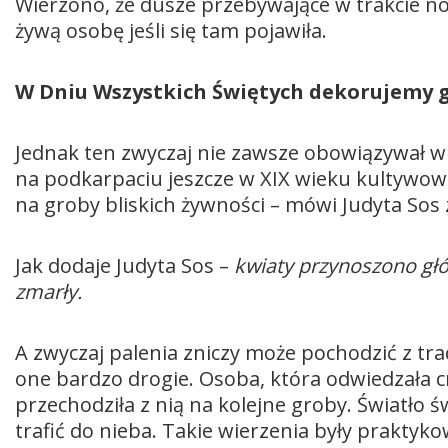
Wierzono, że dusze przebywające w trakcie n
żywą osobę jeśli się tam pojawiła.
W Dniu Wszystkich Świętych dekorujemy g
Jednak ten zwyczaj nie zawsze obowiązywał w
na podkarpaciu jeszcze w XIX wieku kultywow
na groby bliskich żywności – mówi Judyta So
Jak dodaje Judyta Sos –
kwiaty przynoszono gł
zmarły.
A zwyczaj palenia zniczy może pochodzić z tra
one bardzo drogie. Osoba, która odwiedzała cme
przechodziła z nią na kolejne groby. Światło 
trafić do nieba. Takie wierzenia były praktyko