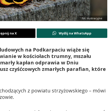
fot. ilustracyjne
ępnij na X
Wyślij na WhatsApp
 ludowych na Podkarpaciu wiąże się
awianie w kościołach trumny, mszału
e zmarły kapłan odprawia w Dniu
dusz czyśćcowych zmarłych parafian, które
.
chodzących z powiatu strzyżowskiego – mówi
zowie.