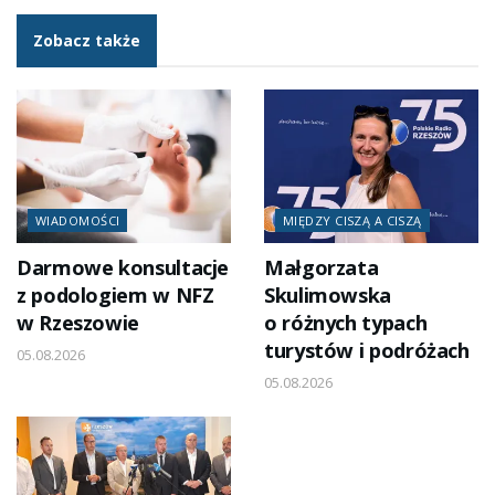
Zobacz także
WIADOMOŚCI
MIĘDZY CISZĄ A CISZĄ
Darmowe konsultacje
Małgorzata
z podologiem w NFZ
Skulimowska
w Rzeszowie
o różnych typach
turystów i podróżach
05.08.2026
05.08.2026