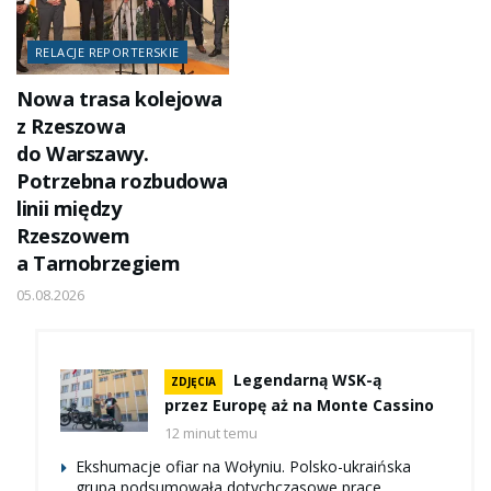
RELACJE REPORTERSKIE
Nowa trasa kolejowa
z Rzeszowa
do Warszawy.
Potrzebna rozbudowa
linii między
Rzeszowem
a Tarnobrzegiem
05.08.2026
Legendarną WSK-ą
ZDJĘCIA
przez Europę aż na Monte Cassino
12 minut temu
Ekshumacje ofiar na Wołyniu. Polsko-ukraińska
grupa podsumowała dotychczasowe prace