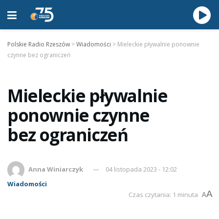
Polskie Radio Rzeszów
>
Wiadomości
>
Mieleckie pływalnie ponownie
czynne bez ograniczeń
Mieleckie pływalnie
ponownie czynne
bez ograniczeń
Anna Winiarczyk
04 listopada 2023 - 12:02
Wiadomości
A
Czas czytania: 1 minuta
A