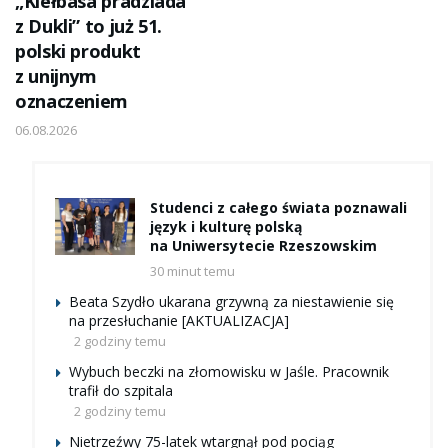
„Kiełbasa pradziada
z Dukli” to już 51.
polski produkt
z unijnym
oznaczeniem
06.08.2026
Studenci z całego świata poznawali
język i kulturę polską
na Uniwersytecie Rzeszowskim
30 minut temu
Beata Szydło ukarana grzywną za niestawienie się
na przesłuchanie [AKTUALIZACJA]
2 godziny temu
Wybuch beczki na złomowisku w Jaśle. Pracownik
trafił do szpitala
2 godziny temu
Nietrzeźwy 75-latek wtargnął pod pociąg