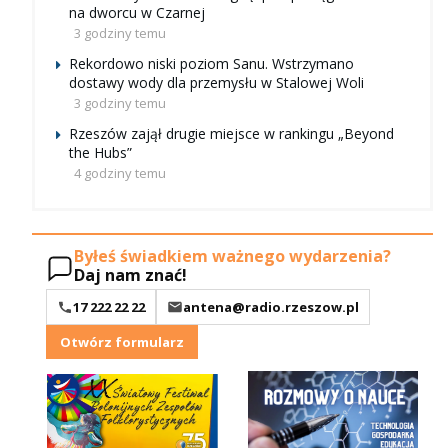
na dworcu w Czarnej
3 godziny temu
Rekordowo niski poziom Sanu. Wstrzymano
dostawy wody dla przemysłu w Stalowej Woli
3 godziny temu
Rzeszów zajął drugie miejsce w rankingu „Beyond
the Hubs”
4 godziny temu
Byłeś świadkiem ważnego wydarzenia?
Daj nam znać!
17 222 22 22
antena@radio.rzeszow.pl
Otwórz formularz