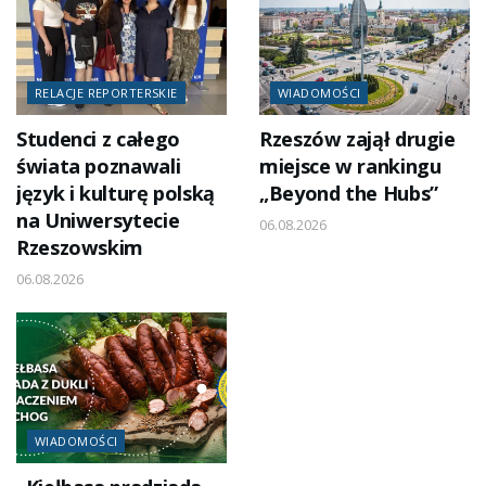
RELACJE REPORTERSKIE
WIADOMOŚCI
Studenci z całego
Rzeszów zajął drugie
świata poznawali
miejsce w rankingu
język i kulturę polską
„Beyond the Hubs”
na Uniwersytecie
06.08.2026
Rzeszowskim
06.08.2026
WIADOMOŚCI