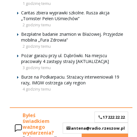
1 godzinę temu
Caritas zbiera wyprawki szkolne. Rusza akcja
„Tornister Pełen Uśmiechów”
2 godziny temu
Bezpłatne badanie znamion w Błażowej. Przyjedzie
mobilna „Fura Zdrowia”
2 godziny temu
Pożar garażu przy ul. Dąbrówki. Na miejscu
pracowały 4 zastępy straży [AKTUALIZACJA]
3 godziny temu
Burze na Podkarpaciu. Strażacy interweniowali 19
razy, IMGW ostrzega cały region
4 godziny temu
Byłeś
17 222 22 22
świadkiem
ważnego
antena@radio.rzeszow.pl
wydarzenia?