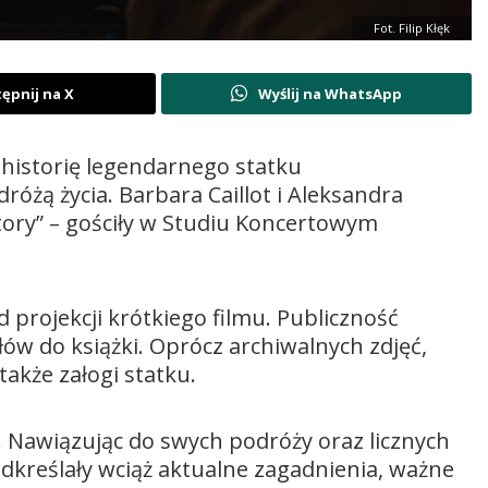
Fot. Filip Kłęk
ępnij na X
Wyślij na WhatsApp
historię legendarnego statku
dróżą życia. Barbara Caillot i Aleksandra
tory” – gościły w Studiu Koncertowym
 projekcji krótkiego filmu. Publiczność
łów do książki. Oprócz archiwalnych zdjęć,
akże załogi statku.
Nawiązując do swych podróży oraz licznych
dkreślały wciąż aktualne zagadnienia, ważne