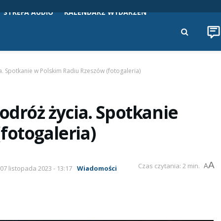
STREFA AUDIO
KALENDARZ WYDARZEŃ
a. Spotkanie w Polskim Radiu Rzeszów (fotogaleria)
odróż życia. Spotkanie
fotogaleria)
A
Czas czytania: 2 min.
A
 07 listopada 2023 - 13:17
Wiadomości