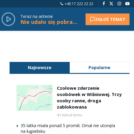
+48 17 222 22 22
Teraz na antenie
ZGŁOŚ TEMAT
Nie udało się pobrać tytułu.
Najnowsze
Popularne
Czołowe zderzenie
osobówek w Wiśniowej. Trzy
osoby ranne, droga
zablokowana
41 minut temu
35-latka miała ponad 5 promili. Omal nie utonęła
na kąpielisku