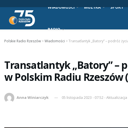
WIADOMOŚCI
MUZYKA
SPORT
RADIO
Polskie Radio Rzeszów
>
Wiadomości
>
Transatlantyk „Batory” – podróż życi
Transatlantyk „Batory” – p
w Polskim Radiu Rzeszów (
Anna Winiarczyk
05 listopada 2023 - 07:52 - Aktualizacja