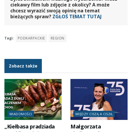
ciekawy film lub zdjęcie z okolicy? A może
chcesz wyrazić swoją opinię na temat
bieżących spraw?
ZGŁOŚ TEMAT TUTAJ
Tagi:
PODKARPACKIE
REGION
Zobacz także
WIADOMOŚCI
MIĘDZY CISZĄ A CISZĄ
„Kiełbasa pradziada
Małgorzata