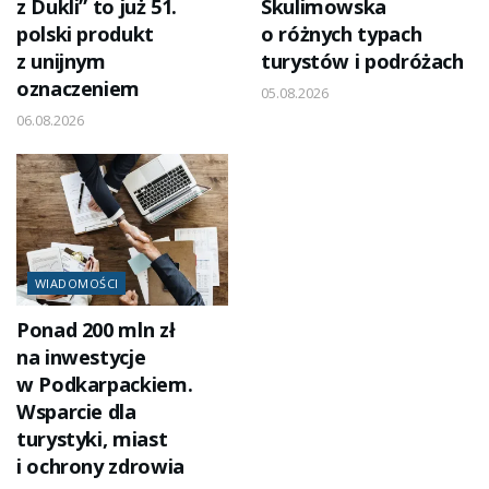
z Dukli” to już 51.
Skulimowska
polski produkt
o różnych typach
z unijnym
turystów i podróżach
oznaczeniem
05.08.2026
06.08.2026
WIADOMOŚCI
Ponad 200 mln zł
na inwestycje
w Podkarpackiem.
Wsparcie dla
turystyki, miast
i ochrony zdrowia