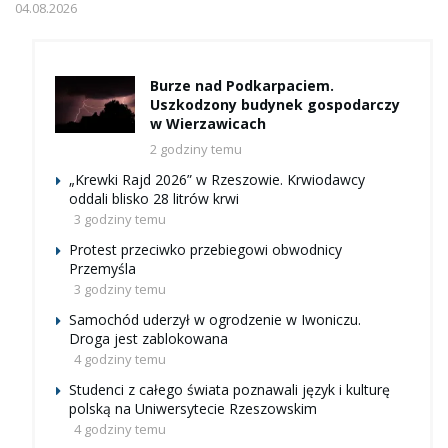
04.08.2026
Burze nad Podkarpaciem.
Uszkodzony budynek gospodarczy
w Wierzawicach
2 godziny temu
„Krewki Rajd 2026” w Rzeszowie. Krwiodawcy
oddali blisko 28 litrów krwi
3 godziny temu
Protest przeciwko przebiegowi obwodnicy
Przemyśla
3 godziny temu
Samochód uderzył w ogrodzenie w Iwoniczu.
Droga jest zablokowana
4 godziny temu
Studenci z całego świata poznawali język i kulturę
polską na Uniwersytecie Rzeszowskim
4 godziny temu