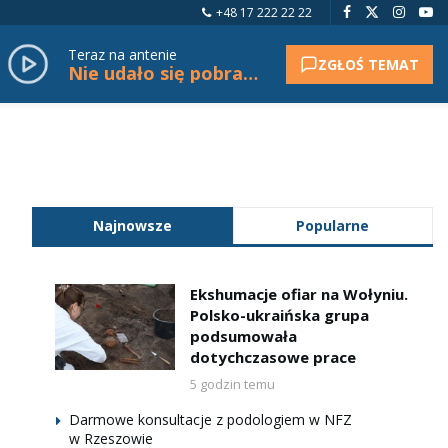
+48 17 222 22 22
Teraz na antenie
ZGŁOŚ TEMAT
Nie udało się pobrać tytułu.
Najnowsze
Popularne
Ekshumacje ofiar na Wołyniu.
Polsko-ukraińska grupa
podsumowała
dotychczasowe prace
5 godzin temu
Darmowe konsultacje z podologiem w NFZ
w Rzeszowie