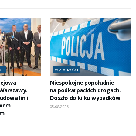
KIE
WIADOMOŚCI
lejowa
Niespokojne popołudnie
 Warszawy.
na podkarpackich drogach.
udowa linii
Doszło do kilku wypadków
owem
05.08.2026
em