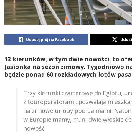
Udostępnij na Facebook
Udost
13 kierunków, w tym dwie nowości, to ofe
Jasionka na sezon zimowy. Tygodniowo n
będzie ponad 60 rozkładowych lotów pasa
Trzy kierunki czarterowe do Egiptu, 
z touroperatorami, pozwalają mieszka
na zimowe urlopy pod palmami. Natomi
w Europie mamy, m.in. dwie włoskie des
nowość