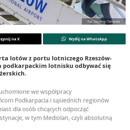
fot. Szymon Taranda
ępnij na X
Wyślij na WhatsApp
rta lotów z portu lotniczego Rzeszów-
a podkarpackim lotnisku odbywać się
żerskich.
uruchomione we współpracy
ńcom Podkarpacia i sąsiednich regionów
ast dla osób chcących odpocząć
tynacje, w tym Mediolan, czyli absolutną