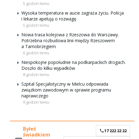
5 godzin temu
Wysoka temperatura w aucie zagraża życiu. Policja
i lekarze apelują o rozwagę
5 godzin temu
Nowa trasa kolejowa z Rzeszowa do Warszawy.
Potrzebna rozbudowa linii między Rzeszowem
a Tarnobrzegiem
6 godzin temu
Niespokojne popołudnie na podkarpackich drogach.
Doszło do kilku wypadków
8 godzin temu
Szpital Specjalistyczny w Mielcu odpowiada
związkom zawodowym w sprawie programu
naprawczego
9 godzin temu
Byłeś
17 222 22 22
świadkiem