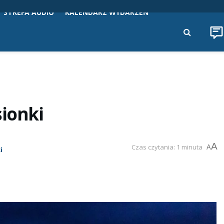
STREFA AUDIO
KALENDARZ WYDARZEŃ
sionki
A
Czas czytania: 1 minuta
A
i