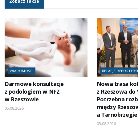
Zobacz także
WIADOMOŚCI
RELACJE REPORTERS
Darmowe konsultacje
Nowa trasa ko
z podologiem w NFZ
z Rzeszowa do
w Rzeszowie
Potrzebna rozb
między Rzesz
05.08.2026
a Tarnobrzegi
05.08.2026