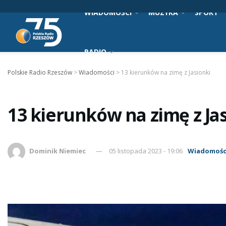
WIADOMOŚCI
MUZYKA
SPORT
RADIO
Polskie Radio Rzeszów
>
Wiadomości
>
13 kierunków na zimę z Jasionki
13 kierunków na zimę z Ja
Dominik Niemiec
05 listopada 2023 - 19:06
Wiadomośc