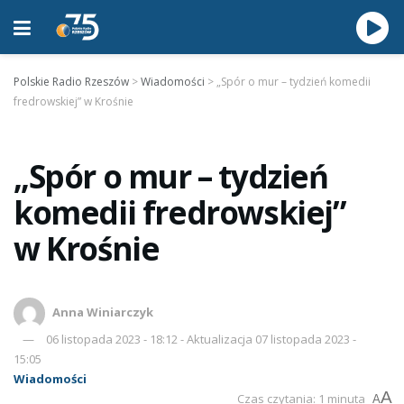
Polskie Radio Rzeszów
>
Wiadomości
>
„Spór o mur – tydzień komedii
fredrowskiej” w Krośnie
„Spór o mur – tydzień
komedii fredrowskiej”
w Krośnie
Anna Winiarczyk
06 listopada 2023 - 18:12 - Aktualizacja 07 listopada 2023 -
15:05
Wiadomości
A
Czas czytania: 1 minuta
A