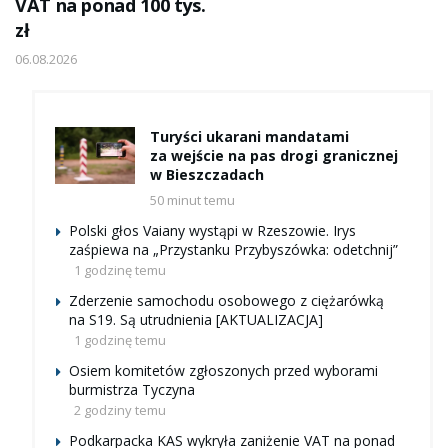
VAT na ponad 100 tys.
zł
06.08.2026
Turyści ukarani mandatami
za wejście na pas drogi granicznej
w Bieszczadach
50 minut temu
Polski głos Vaiany wystąpi w Rzeszowie. Irys
zaśpiewa na „Przystanku Przybyszówka: odetchnij”
1 godzinę temu
Zderzenie samochodu osobowego z ciężarówką
na S19. Są utrudnienia [AKTUALIZACJA]
1 godzinę temu
Osiem komitetów zgłoszonych przed wyborami
burmistrza Tyczyna
2 godziny temu
Podkarpacka KAS wykryła zaniżenie VAT na ponad