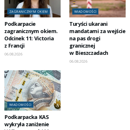
ZAGRANICZNYM OKIEM
WIADOMOŚCI
Podkarpacie
Turyści ukarani
zagranicznym okiem.
mandatami za wejście
Odcinek 11: Victoria
na pas drogi
z Francji
granicznej
w Bieszczadach
06.08.2026
06.08.2026
WIADOMOŚCI
Podkarpacka KAS
wykryła zaniżenie