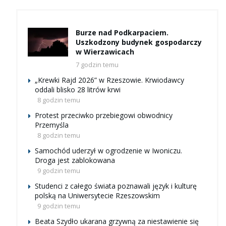
Burze nad Podkarpaciem.
Uszkodzony budynek gospodarczy
w Wierzawicach
7 godzin temu
„Krewki Rajd 2026” w Rzeszowie. Krwiodawcy
oddali blisko 28 litrów krwi
8 godzin temu
Protest przeciwko przebiegowi obwodnicy
Przemyśla
8 godzin temu
Samochód uderzył w ogrodzenie w Iwoniczu.
Droga jest zablokowana
9 godzin temu
Studenci z całego świata poznawali język i kulturę
polską na Uniwersytecie Rzeszowskim
9 godzin temu
Beata Szydło ukarana grzywną za niestawienie się