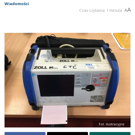
Wiadomości
A
Czas czytania: 1 minuta
A
Fot. ilustracyjne