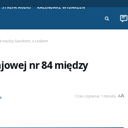
STREFA AUDIO
KALENDARZ WYDARZEŃ
84 między Sanokiem, a Leskiem
jowej nr 84 między
A
Czas czytania: 1 minuta
A
i