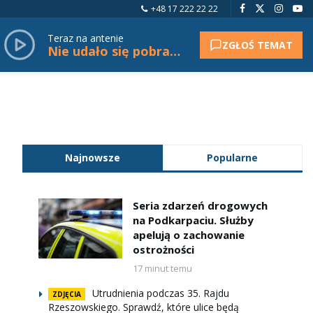
+48 17 222 22 22
Teraz na antenie
ZGŁOŚ TEMAT
Nie udało się pobrać tytułu.
Najnowsze
Popularne
Seria zdarzeń drogowych
na Podkarpaciu. Służby
apelują o zachowanie
ostrożności
17 minut temu
Utrudnienia podczas 35. Rajdu
ZDJĘCIA
Rzeszowskiego. Sprawdź, które ulice będą