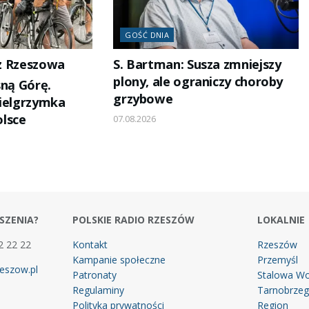
GOŚĆ DNIA
 z Rzeszowa
S. Bartman: Susza zmniejszy
plony, ale ograniczy choroby
sną Górę.
grzybowe
pielgrzymka
lsce
07.08.2026
SZENIA?
POLSKIE RADIO RZESZÓW
LOKALNIE
2 22 22
Kontakt
Rzeszów
Kampanie społeczne
Przemyśl
eszow.pl
Patronaty
Stalowa Wo
Regulaminy
Tarnobrze
Polityka prywatności
Region