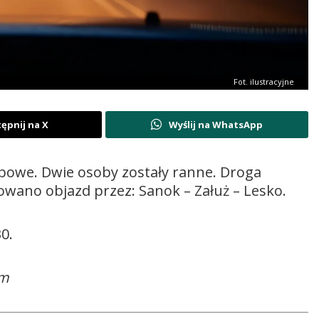
Fot. ilustracyjne
ępnij na X
Wyślij na WhatsApp
bowe. Dwie osoby zostały ranne. Droga
wano objazd przez: Sanok – Załuż – Lesko.
0.
om