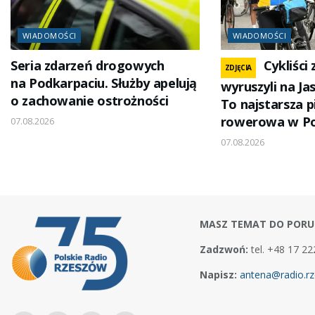
WIADOMOŚCI
WIADOMOŚCI
Seria zdarzeń drogowych
Cykliści
ZDJĘCIA
na Podkarpaciu. Służby apelują
wyruszyli na Ja
o zachowanie ostrożności
To najstarsza 
rowerowa w Po
07.08.2026
07.08.2026
MASZ TEMAT DO PORU
Zadzwoń:
tel. +48 17 22
Napisz:
antena@radio.rz