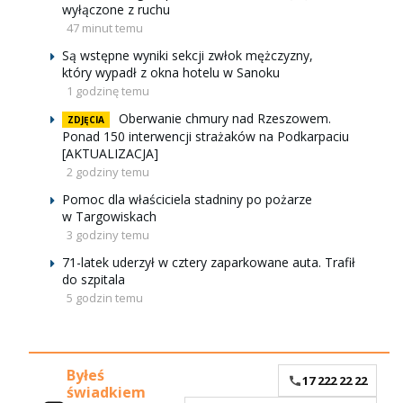
wyłączone z ruchu
47 minut temu
Są wstępne wyniki sekcji zwłok mężczyzny,
który wypadł z okna hotelu w Sanoku
1 godzinę temu
Oberwanie chmury nad Rzeszowem.
ZDJĘCIA
Ponad 150 interwencji strażaków na Podkarpaciu
[AKTUALIZACJA]
2 godziny temu
Pomoc dla właściciela stadniny po pożarze
w Targowiskach
3 godziny temu
71-latek uderzył w cztery zaparkowane auta. Trafił
do szpitala
5 godzin temu
Byłeś
17 222 22 22
świadkiem