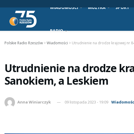
WIADOMOŚCI
MUZYKA
SPORT
RADIO
Polskie Radio Rzeszów
>
Wiadomości
>
Utrudnienie na drodze krajowej nr 
Utrudnienie na drodze kra
Sanokiem, a Leskiem
Anna Winiarczyk
09 listopada 2023 - 19:09
Wiadomośc