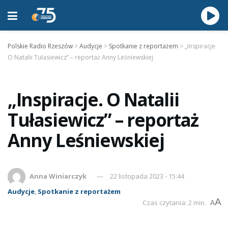
Polskie Radio Rzeszów
>
Audycje
>
Spotkanie z reportażem
>
„Inspiracje.
O Natalii Tułasiewicz” – reportaż Anny Leśniewskiej
„Inspiracje. O Natalii
Tułasiewicz” – reportaż
Anny Leśniewskiej
Anna Winiarczyk
22 listopada 2023 - 15:44
Audycje
,
Spotkanie z reportażem
A
Czas czytania: 2 min.
A