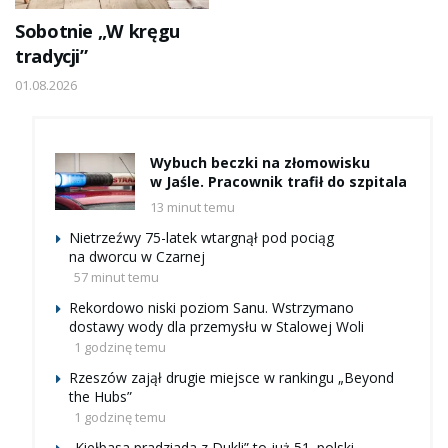
Sobotnie „W kręgu
tradycji”
01.08.2026
Wybuch beczki na złomowisku
w Jaśle. Pracownik trafił do szpitala
13 minut temu
Nietrzeźwy 75-latek wtargnął pod pociąg
na dworcu w Czarnej
57 minut temu
Rekordowo niski poziom Sanu. Wstrzymano
dostawy wody dla przemysłu w Stalowej Woli
1 godzinę temu
Rzeszów zajął drugie miejsce w rankingu „Beyond
the Hubs”
1 godzinę temu
„Kiełbasa pradziada z Dukli” to już 51. polski