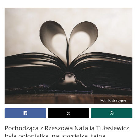
Fot. ilustracyjne
Pochodząca z Rzeszowa Natalia Tułasiewicz
była polonistką, nauczycielką, tajną