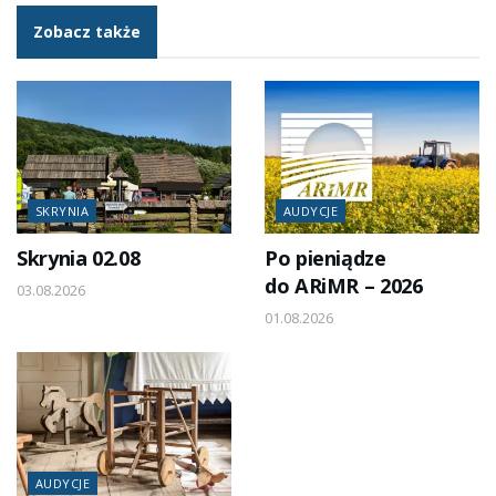
Zobacz także
SKRYNIA
AUDYCJE
Skrynia 02.08
Po pieniądze
do ARiMR – 2026
03.08.2026
01.08.2026
AUDYCJE