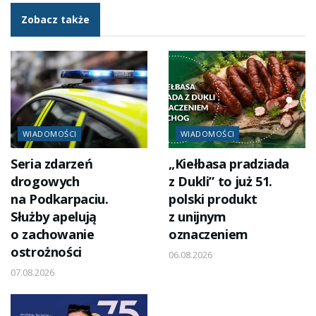
Zobacz także
WIADOMOŚCI
WIADOMOŚCI
Seria zdarzeń
„Kiełbasa pradziada
drogowych
z Dukli” to już 51.
na Podkarpaciu.
polski produkt
Służby apelują
z unijnym
o zachowanie
oznaczeniem
ostrożności
06.08.2026
07.08.2026