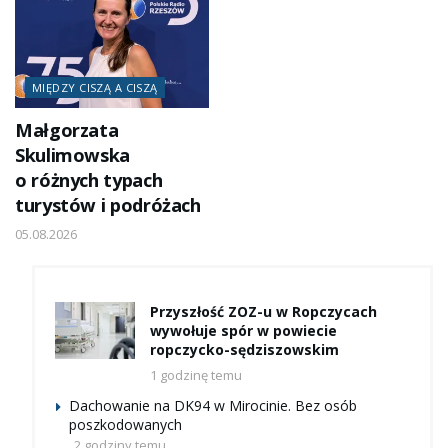
MIĘDZY CISZĄ A CISZĄ
Małgorzata
Skulimowska
o różnych typach
turystów i podróżach
05.08.2026
Przyszłość ZOZ-u w Ropczycach
wywołuje spór w powiecie
ropczycko-sędziszowskim
1 godzinę temu
Dachowanie na DK94 w Mirocinie. Bez osób
poszkodowanych
2 godziny temu