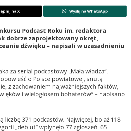
ępnij na X
Wyślij na WhatsApp
onkursu Podcast Roku im. redaktora
jak dobrze zaprojektowany okręt,
oceanie dźwięku – napisali w uzasadnieniu
ka za serial podcastowy „Mała władza”,
ą opowieść o Polsce powiatowej, snutą
ie, z zachowaniem najważniejszych faktów,
więków i wielogłosem bohaterów” – napisano
liczbę 371 podcastów. Najwięcej, bo aż 118
tegorii „debiut” wpłynęło 77 zgłoszeń, 65