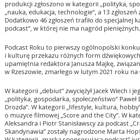
produkcji zgłoszono w kategorii „polityka, sp
„nauka, edukacja, technologie”, a 13 zgłoszeń z
Dodatkowo 46 zgłoszeń trafiło do specjalnej k
podcast”, w której nie ma nagród pieniężnych
Podcast Roku to pierwszy ogólnopolski konku
i kulturę przekazu różnych form dźwiękowych
upamiętnia redaktora Janusza Majkę, związan
w Rzeszowie, zmarłego w lutym 2021 roku na
W kategorii „debiut” zwyciężył Jacek Wiech i je
„polityka, gospodarka, społeczeństwo” Paweł 
Drozda”. W kategorii „lifestyle, kultura, hob
o muzyce filmowej „Score and the City”. W kate
Aleksandra i Piotr Stanisławscy za podcast „
Skandynawia” zostały nagrodzone Marta Hopfe
W kategorii „marka sponsorująca podcast” ju