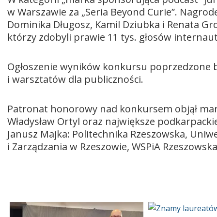
w Warszawie za „Seria Beyond Curie”. Nagrodę
Dominika Długosz, Kamil Dziubka i Renata Gro
którzy zdobyli prawie 11 tys. głosów internau
Ogłoszenie wyników konkursu poprzedzone by
i warsztatów dla publiczności.
Patronat honorowy nad konkursem objął ma
Władysław Ortyl oraz największe podkarpacki
Janusz Majka: Politechnika Rzeszowska, Uniwe
i Zarządzania w Rzeszowie, WSPiA Rzeszowska