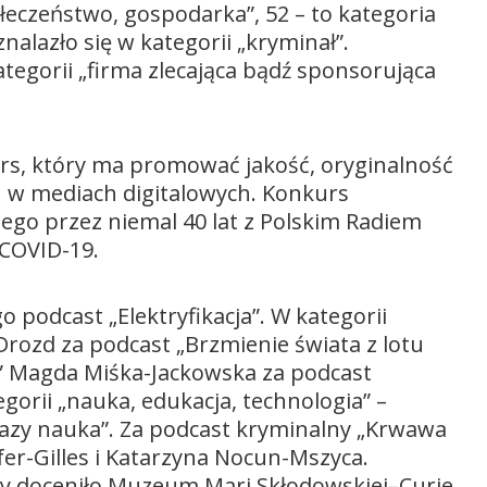
ołeczeństwo, gospodarka”, 52 – to kategoria
nalazło się w kategorii „kryminał”.
ategorii „firma zlecająca bądź sponsorująca
.
rs, który ma promować jakość, oryginalność
 w mediach digitalowych. Konkurs
ego przez niemal 40 lat z Polskim Radiem
 COVID-19.
go podcast „Elektryfikacja”. W kategorii
Drozd za podcast „Brzmienie świata z lotu
by” Magda Miśka-Jackowska za podcast
gorii „nauka, edukacja, technologia” –
Crazy nauka”. Za podcast kryminalny „Krwawa
r-Gilles i Katarzyna Nocun-Mszyca.
ry doceniło Muzeum Mari Skłodowskiej–Curie