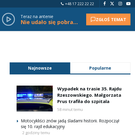
+48 17 222 22 22
Teraz na antenie
ZGŁOŚ TEMAT
Nie udało się pobrać tytułu.
Najnowsze
Popularne
Wypadek na trasie 35. Rajdu
Rzeszowskiego. Małgorzata
Prus trafiła do szpitala
58 minut temu
Motocykliści znów jadą śladami historii. Rozpoczął
się 10. rajd edukacyjny
2 godziny temu