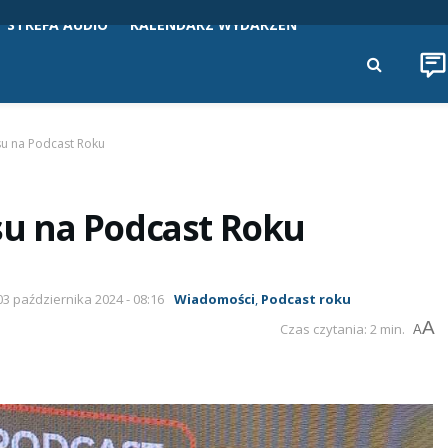
STREFA AUDIO
KALENDARZ WYDARZEŃ
u na Podcast Roku
u na Podcast Roku
 03 października 2024 - 08:16
Wiadomości
,
Podcast roku
A
Czas czytania: 2 min.
A