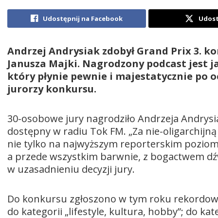
Udostępnij na Facebook
Udost
Andrzej Andrysiak zdobył Grand Prix 3. k
Janusza Majki. Nagrodzony podcast jest 
który płynie pewnie i majestatycznie po 
jurorzy konkursu.
30-osobowe jury nagrodziło Andrzeja Andrysia
dostępny w radiu Tok FM. „Za nie-oligarchijn
nie tylko na najwyższym reporterskim poziom
a przede wszystkim barwnie, z bogactwem dź
w uzasadnieniu decyzji jury.
Do konkursu zgłoszono w tym roku rekordową 
do kategorii „lifestyle, kultura, hobby”; do ka