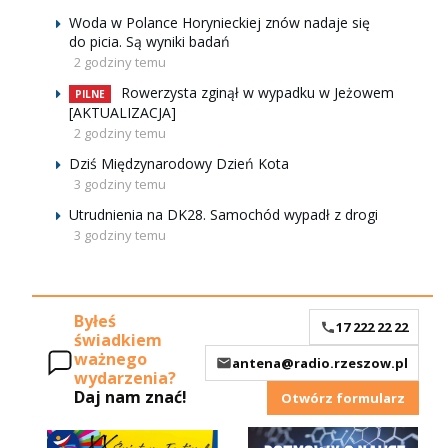
Woda w Polance Horynieckiej znów nadaje się
do picia. Są wyniki badań
2 godziny temu
Rowerzysta zginął w wypadku w Jeżowem
PILNE
[AKTUALIZACJA]
2 godziny temu
Dziś Międzynarodowy Dzień Kota
3 godziny temu
Utrudnienia na DK28. Samochód wypadł z drogi
3 godziny temu
Byłeś
17 222 22 22
świadkiem
ważnego
antena@radio.rzeszow.pl
wydarzenia?
Daj nam znać!
Otwórz formularz