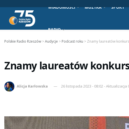
WIADOMOŚCI
MUZYKA
SPORT
RADIO
Polskie Radio Rzeszów
>
Audycje
>
Podcast roku
>
Znamy laureatów konkurs
Znamy laureatów konkurs
Alicja Karłowska
26 listopada 2023 - 08:02 - Aktualizacja