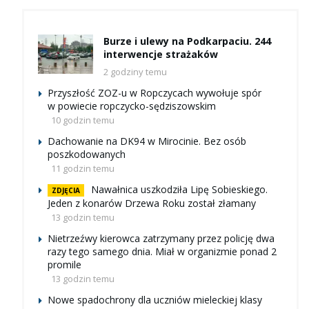
Burze i ulewy na Podkarpaciu. 244
interwencje strażaków
2 godziny temu
Przyszłość ZOZ-u w Ropczycach wywołuje spór
w powiecie ropczycko-sędziszowskim
10 godzin temu
Dachowanie na DK94 w Mirocinie. Bez osób
poszkodowanych
11 godzin temu
Nawałnica uszkodziła Lipę Sobieskiego.
ZDJĘCIA
Jeden z konarów Drzewa Roku został złamany
13 godzin temu
Nietrzeźwy kierowca zatrzymany przez policję dwa
razy tego samego dnia. Miał w organizmie ponad 2
promile
13 godzin temu
Nowe spadochrony dla uczniów mieleckiej klasy