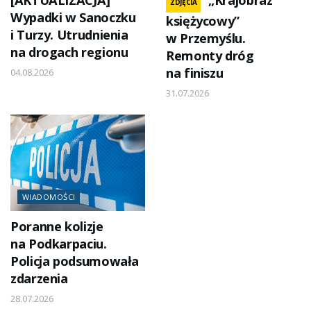
[AKTUALIZACJA]
„Krajobraz
ZDJĘCIA
Wypadki w Sanoczku
księżycowy”
i Turzy. Utrudnienia
w Przemyślu.
na drogach regionu
Remonty dróg
na finiszu
04.08.2026
31.07.2026
WIADOMOŚCI
Poranne kolizje
na Podkarpaciu.
Policja podsumowała
zdarzenia
28.07.2026