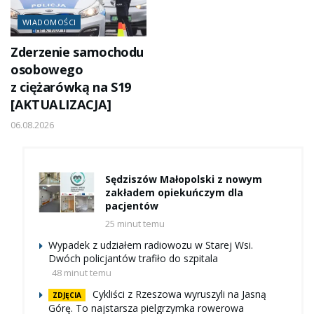
WIADOMOŚCI
Zderzenie samochodu
osobowego
z ciężarówką na S19
[AKTUALIZACJA]
06.08.2026
Sędziszów Małopolski z nowym
zakładem opiekuńczym dla
pacjentów
25 minut temu
Wypadek z udziałem radiowozu w Starej Wsi.
Dwóch policjantów trafiło do szpitala
48 minut temu
Cykliści z Rzeszowa wyruszyli na Jasną
ZDJĘCIA
Górę. To najstarsza pielgrzymka rowerowa