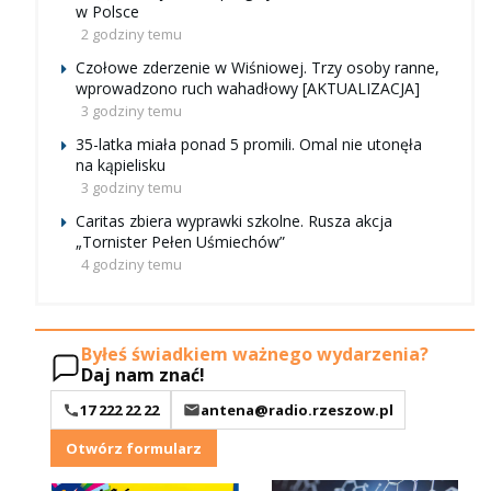
w Polsce
2 godziny temu
Czołowe zderzenie w Wiśniowej. Trzy osoby ranne,
wprowadzono ruch wahadłowy [AKTUALIZACJA]
3 godziny temu
35-latka miała ponad 5 promili. Omal nie utonęła
na kąpielisku
3 godziny temu
Caritas zbiera wyprawki szkolne. Rusza akcja
„Tornister Pełen Uśmiechów”
4 godziny temu
Byłeś świadkiem ważnego wydarzenia?
Daj nam znać!
17 222 22 22
antena@radio.rzeszow.pl
Otwórz formularz