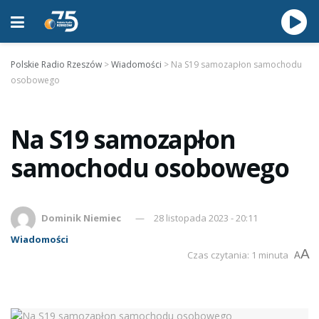
Polskie Radio Rzeszów
>
Wiadomości
>
Na S19 samozapłon samochodu
osobowego
Na S19 samozapłon
samochodu osobowego
Dominik Niemiec
28 listopada 2023 - 20:11
Wiadomości
A
Czas czytania: 1 minuta
A