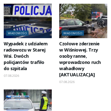
WIADOMOŚCI
WIADOMOŚCI
Wypadek z udziałem
Czołowe zderzenie
radiowozu w Starej
w Wiśniowej. Trzy
Wsi. Dwóch
osoby ranne,
policjantów trafiło
wprowadzono ruch
do szpitala
wahadłowy
[AKTUALIZACJA]
07.08.2026
07.08.2026